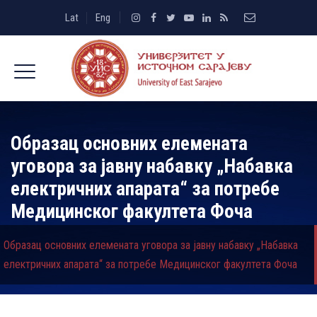
Lat
Eng
Образац основних елемената
уговора за јавну набавку „Набавка
електричних апарата“ за потребе
Медицинског факултета Фоча
Образац основних елемената уговора за јавну набавку „Набавка
електричних апарата“ за потребе Медицинског факултета Фоча