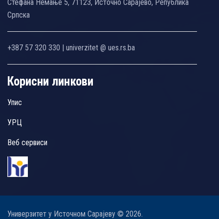
Стефана Немање 5, 71123, Источно Сарајево, Република
Српска
+387 57 320 330 | univerzitet @ ues.rs.ba
Корисни линкови
Упис
УРЦ
Веб сервиси
Универзитет у Источном Сарајеву © 2026.