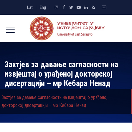
Lat
Eng
Захтјев за давање сагласности на
извјештај о урађеној докторској
дисертацији – мр Кебара Ненад
Захтјев за давање сагласности на извјештај о урађеној
докторској дисертацији – мр Кебара Ненад