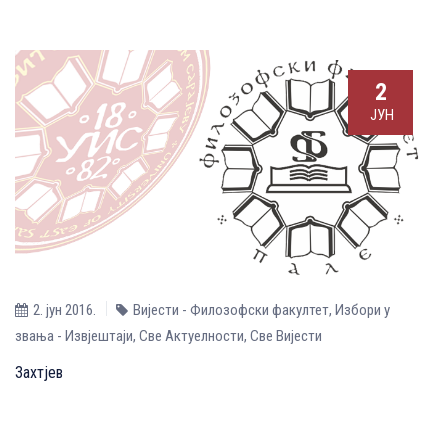
2
ЈУН
2. јун 2016.
Вијести - Филозофски факултет
,
Избори у
звања - Извјештаји
,
Све Aктуелности
,
Све Вијести
Захтјев