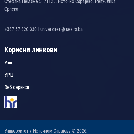
Стефана Немање 5, 71123, Источно Сарајево, Република
Српска
+387 57 320 330 | univerzitet @ ues.rs.ba
Корисни линкови
Упис
УРЦ
Веб сервиси
Универзитет у Источном Сарајеву © 2026.