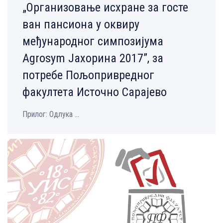
„Oрганизовање исхране за госте
ван пансиона у оквиру
међународног симпозијума
Agrosym Јахорина 2017”, за
потребе Пољопривредног
факултета Источно Сарајево
Прилог: Одлука ...