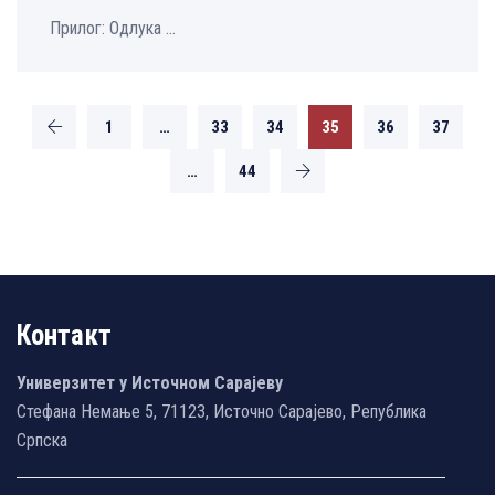
Прилог: Одлука ...
1
…
33
34
35
36
37
…
44
Контакт
Универзитет у Источном Сарајеву
Стефана Немање 5, 71123, Источно Сарајево, Република
Српска