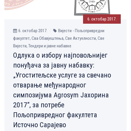
6. октобар 2017.
6. октобар 2017.
Вијести - Пољопривредни
факултет, Сва Обавјештења, Све Aктуелности, Све
Вијести, Тендери и јавне набавке
Одлука о избору најповољнијег
понуђача за јавну набавку:
„Угоститељске услуге за свечано
отварање међународног
симпозијума Agrosym Јахорина
2017”, за потребе
Пољопривредног факултета
Источно Сарајево