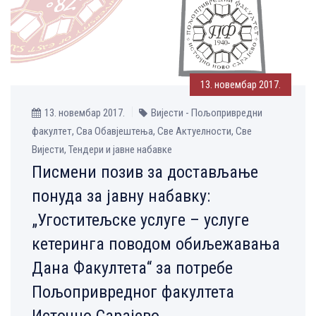
13. новембар 2017.
13. новембар 2017.
Вијести - Пољопривредни
факултет, Сва Обавјештења, Све Aктуелности, Све
Вијести, Тендери и јавне набавке
Писмени позив за достављање
понуда за јавну набавку:
„Угоститељске услуге – услуге
кетеринга поводом обиљежавања
Дана Факултета“ за потребе
Пољопривредног факултета
Источно Сарајево