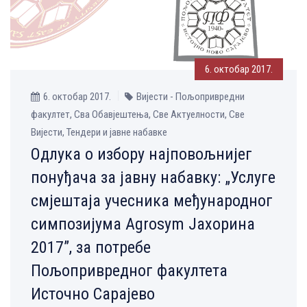
6. октобар 2017.
6. октобар 2017.
Вијести - Пољопривредни
факултет, Сва Обавјештења, Све Aктуелности, Све
Вијести, Тендери и јавне набавке
Одлука о избору најповољнијег
понуђача за јавну набавку: „Услуге
смјештаја учесника међународног
симпозијума Agrosym Јахорина
2017”, за потребе
Пољопривредног факултета
Источно Сарајево