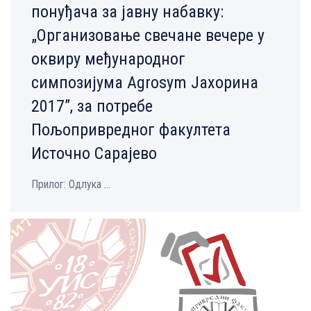
понуђача за јавну набавку:
„Oрганизовање свечане вечере у
оквиру међународног
симпозијума Agrosym Јахорина
2017”, за потребе
Пољопривредног факултета
Источно Сарајево
Прилог: Одлука ...