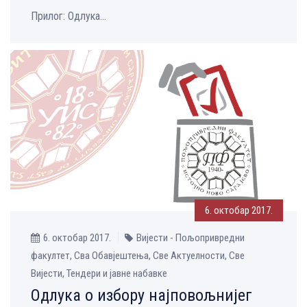
Прилог: Одлука...
6. октобар 2017.
6. октобар 2017.
Вијести - Пољопривредни
факултет, Сва Обавјештења, Све Aктуелности, Све
Вијести, Тендери и јавне набавке
Одлука о избору најповољнијег