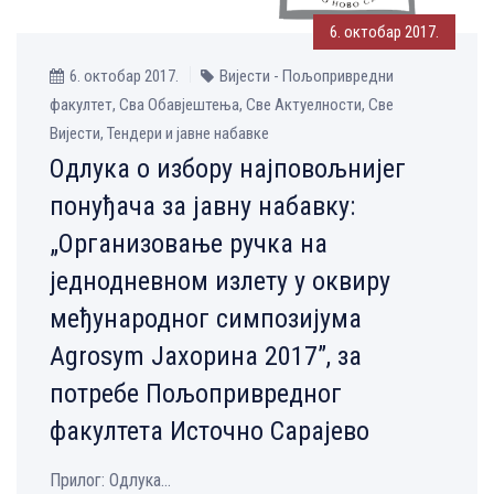
6. октобар 2017.
6. октобар 2017.
Вијести - Пољопривредни
факултет, Сва Обавјештења, Све Aктуелности, Све
Вијести, Тендери и јавне набавке
Одлука о избору најповољнијег
понуђача за јавну набавку:
„Oрганизовање ручка на
једнодневном излету у оквиру
међународног симпозијума
Agrosym Јахорина 2017”, за
потребе Пољопривредног
факултета Источно Сарајево
Прилог: Одлука...