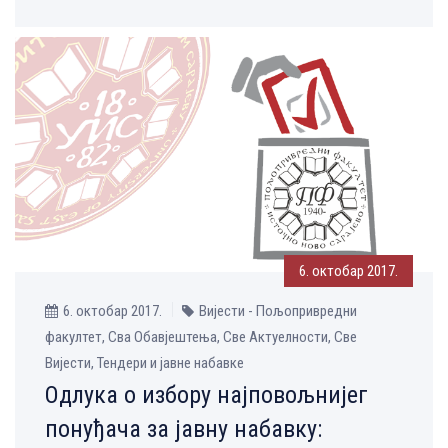
6. октобар 2017.
6. октобар 2017.
Вијести - Пољопривредни
факултет, Сва Обавјештења, Све Aктуелности, Све
Вијести, Тендери и јавне набавке
Одлука о избору најповољнијег
понуђача за јавну набавку: