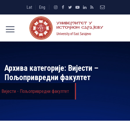
Lat
Eng
Архива категорије:
Вијести –
Пољопривредни факултет
Вијести - Пољопривредни факултет