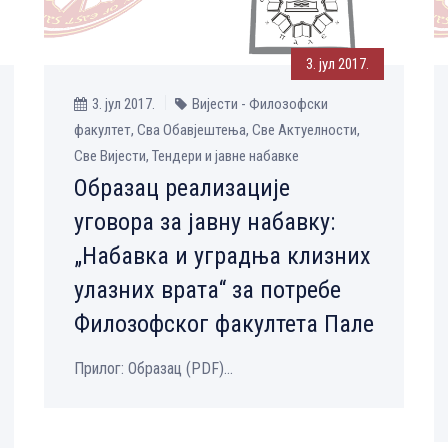
3. јул 2017.
3. јул 2017.
Вијести - Филозофски
факултет, Сва Обавјештења, Све Aктуелности,
Све Вијести, Тендери и јавне набавке
Образац реализације
уговора за јавну набавку:
„Набавка и уградња клизних
улазних врата“ за потребе
Филозофског факултета Пале
Прилог: Образац (PDF)...