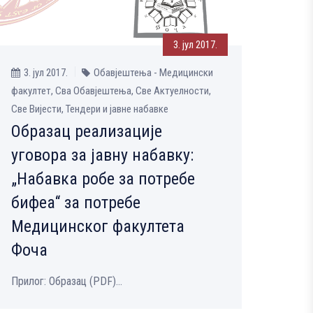
3. јул 2017.
3. јул 2017.
Обавјештења - Медицински
факултет, Сва Обавјештења, Све Aктуелности,
Све Вијести, Тендери и јавне набавке
Образац реализације
уговора за јавну набавку:
„Набавка робе за потребе
бифеа“ за потребе
Медицинског факултета
Фоча
Прилог: Образац (PDF)...