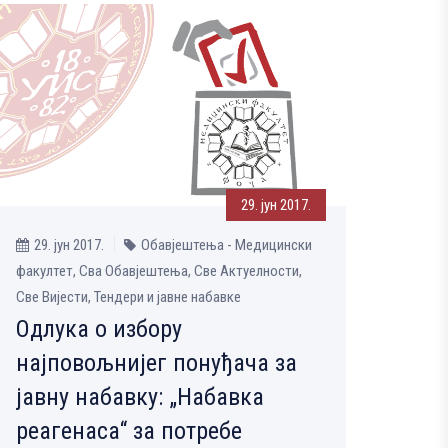
29. јун 2017.
29. јун 2017.
Обавјештења - Медицински
факултет, Сва Обавјештења, Све Aктуелности,
Све Вијести, Тендери и јавне набавке
Одлука о избору
најповољнијег понуђача за
јавну набавку: „Набавка
реагенаса“ за потребе