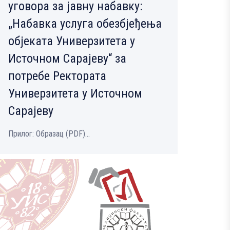
уговора за јавну набавку:
„Набавка услуга обезбјеђења
објеката Универзитета у
Источном Сарајеву“ за
потребе Ректората
Универзитета у Источном
Сарајеву
Прилог: Образац (PDF)...