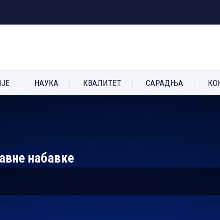
ИЈЕ
НАУКА
КВАЛИТЕТ
САРАДЊА
КО
јавне набавке