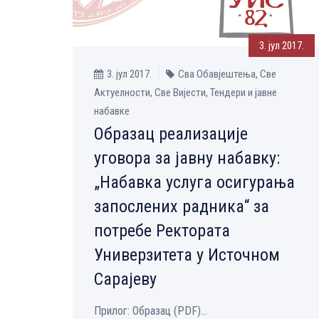
3. јул 2017.
3. јул 2017.
Сва Обавјештења, Све
Aктуелности, Све Вијести, Тендери и јавне
набавке
Образац реализације
уговора за јавну набавку:
„Набавка услуга осигурања
запослених радника“ за
потребе Ректората
Универзитета у Источном
Сарајеву
Прилог: Образац (PDF)...