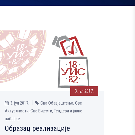
3. јул 2017.
3. јул 2017.
Сва Обавјештења, Све
Aктуелности, Све Вијести, Тендери и јавне
набавке
Образац реализације