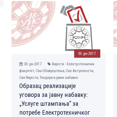
30. јун 2017.
30. јун 2017.
Вијести - Електротехнички
факултет, Сва Обавјештења, Све Aктуелности,
Све Вијести, Тендери и јавне набавке
Образац реализације
уговора за јавну набавку:
„Услуге штампања“ за
потребе Електротехничког