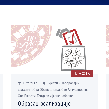
3. јул 2017.
3. јул 2017.
Вијести - Саобраћајни
факултет, Сва Обавјештења, Све Aктуелности,
Све Вијести, Тендери и јавне набавке
Образац реализације