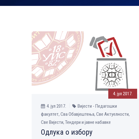
4. јул 2017.
4. јул 2017.
Вијести - Педагошки
факултет, Сва Обавјештења, Све Aктуелности,
Све Вијести, Тендери и јавне набавке
Одлукa о избору