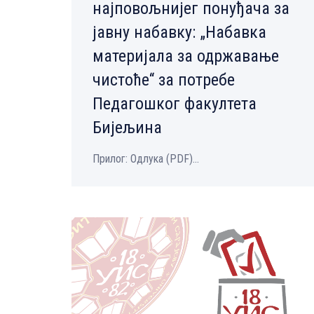
најповољнијег понуђача за
јавну набавку: „Набавка
материјала за одржавање
чистоће“ за потребе
Педагошког факултета
Бијељина
Прилог: Одлука (PDF)...