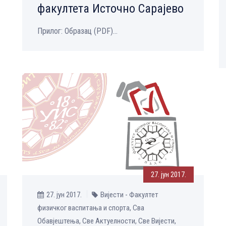
факултета Источно Сарајево
Прилог: Образац (PDF)...
27. јун 2017.
27. јун 2017.
Вијести - Факултет
физичког васпитања и спорта, Сва
Обавјештења, Све Aктуелности, Све Вијести,