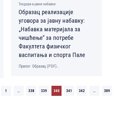
Тендери и јавне набавке
Образац реализације
уговора за јавну набавку:
„Набавка материјала за
чишћење“ за потребе
Факултета физичког
васпитања и спорта Пале
Прилог: Образац (PDF)...
1
…
338
339
340
341
342
…
389