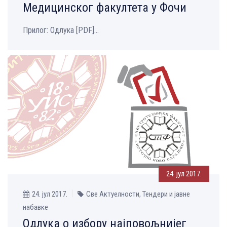
Медицинског факултета у Фочи
Прилог: Одлука [PDF]...
24. јул 2017.
24. јул 2017.
Све Aктуелности, Тендери и јавне
набавке
Одлука о избору најповољнијег