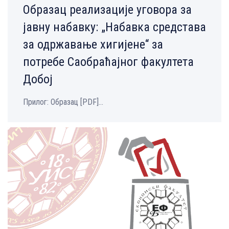
Образац реализације уговора за
јавну набавку: „Набавка средстава
за одржавање хигијене“ за
потребе Саобраћајног факултета
Добој
Прилог: Образац [PDF]...