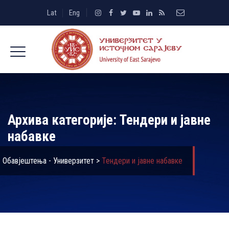
Lat
Eng
Архива категорије:
Тендери и јавне
набавке
Обавјештења - Универзитет
>
Тендери и јавне набавке