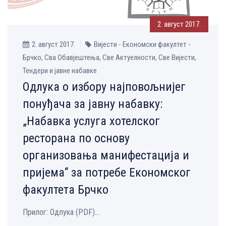
2. август 2017.
2. август 2017.
Вијести - Економски факултет -
Брчко, Сва Обавјештења, Све Aктуелности, Све Вијести,
Тендери и јавне набавке
Одлука о избору најповољнијег
понуђача за јавну набавку:
„Набавка услуга хотелског
ресторана по основу
организовања манифестација и
пријема“ за потребе Економског
факултета Брчко
Прилог: Одлука (PDF)...