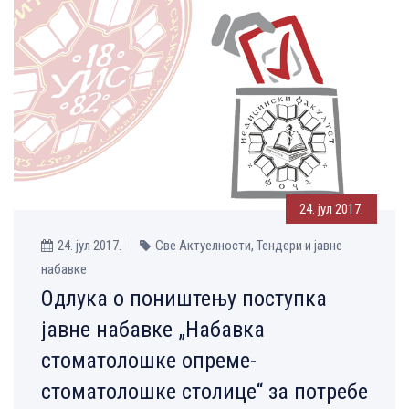
24. јул 2017.
24. јул 2017.
Све Aктуелности, Тендери и јавне
набавке
Одлука о поништењу поступка
јавне набавке „Набавка
стоматолошке опреме-
стоматолошке столице“ за потребе