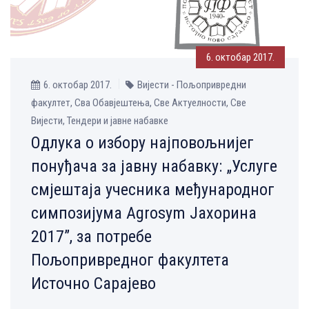
6. октобар 2017.
6. октобар 2017.
Вијести - Пољопривредни
факултет, Сва Обавјештења, Све Aктуелности, Све
Вијести, Тендери и јавне набавке
Одлука о избору најповољнијег
понуђача за јавну набавку: „Услуге
смјештаја учесника међународног
симпозијума Agrosym Јахорина
2017”, за потребе
Пољопривредног факултета
Источно Сарајево