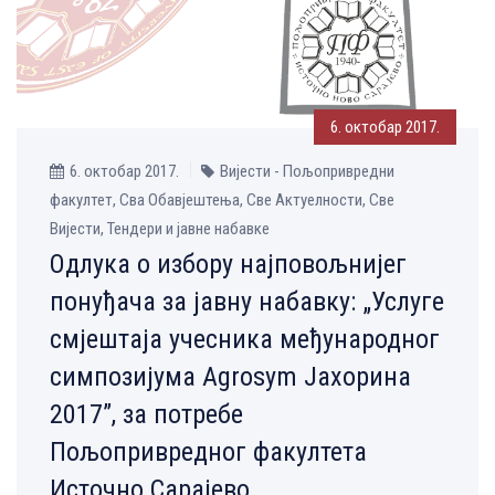
6. октобар 2017.
6. октобар 2017.
Вијести - Пољопривредни
факултет, Сва Обавјештења, Све Aктуелности, Све
Вијести, Тендери и јавне набавке
Одлука о избору најповољнијег
понуђача за јавну набавку: „Услуге
смјештаја учесника међународног
симпозијума Agrosym Јахорина
2017”, за потребе
Пољопривредног факултета
Источно Сарајево