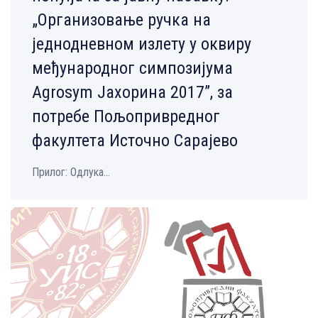
„Oрганизовање ручка на
једнодневном излету у оквиру
међународног симпозијума
Agrosym Јахорина 2017”, за
потребе Пољопривредног
факултета Источно Сарајево
Прилог: Одлука...