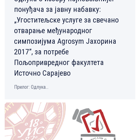
понуђача за јавну набавку:
„Угоститељске услуге за свечано
отварање међународног
симпозијума Agrosym Јахорина
2017”, за потребе
Пољопривредног факултета
Источно Сарајево
Прилог: Одлука...