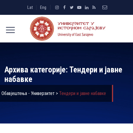
Lat
Eng
Архива категорије:
Тендери и јавне
набавке
Обавјештења - Универзитет
>
Тендери и јавне набавке