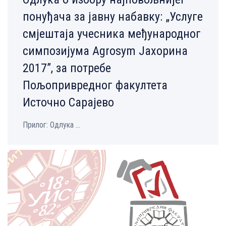
понуђача за јавну набавку: „Услуге
смјештаја учесника међународног
симпозијума Agrosym Јахорина
2017”, за потребе
Пољопривредног факултета
Источно Сарајево
Прилог: Одлука ...