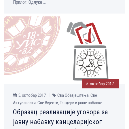
Прилог: Одлука ...
5. октобар 2017.
5. октобар 2017.
Сва Обавјештења, Све
Aктуелности, Све Вијести, Тендери и јавне набавке
Образац реализације уговора за
јавну набавку канцеларијског