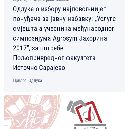
Одлука о избору најповољнијег
понуђача за јавну набавку: „Услуге
смјештаја учесника међународног
симпозијума Agrosym Јахорина
2017”, за потребе
Пољопривредног факултета
Источно Сарајево
Прилог: Одлука ...