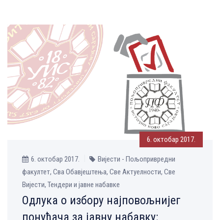
6. октобар 2017.
6. октобар 2017.
Вијести - Пољопривредни
факултет, Сва Обавјештења, Све Aктуелности, Све
Вијести, Тендери и јавне набавке
Одлука о избору најповољнијег
понуђача за јавну набавку: