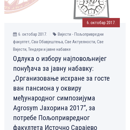
6. октобар 2017.
6. октобар 2017.
Вијести - Пољопривредни
факултет, Сва Обавјештења, Све Aктуелности, Све
Вијести, Тендери и јавне набавке
Одлука о избору најповољнијег
понуђача за јавну набавку:
„Oрганизовање исхране за госте
ван пансиона у оквиру
међународног симпозијума
Agrosym Јахорина 2017”, за
потребе Пољопривредног
факултета Источно Сарајево