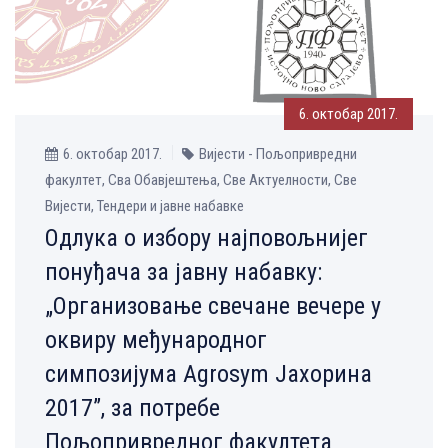
6. октобар 2017.
6. октобар 2017.
Вијести - Пољопривредни
факултет, Сва Обавјештења, Све Aктуелности, Све
Вијести, Тендери и јавне набавке
Одлука о избору најповољнијег
понуђача за јавну набавку:
„Oрганизовање свечане вечере у
оквиру међународног
симпозијума Agrosym Јахорина
2017”, за потребе
Пољопривредног факултета