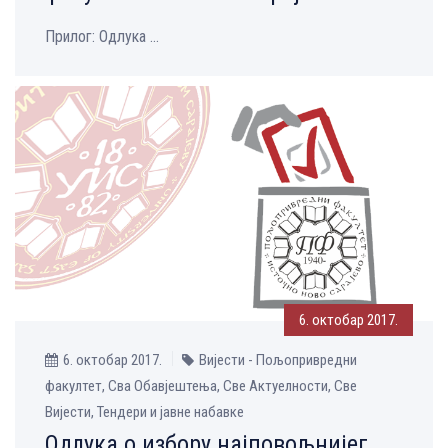
Прилог: Одлука ...
6. октобар 2017.
6. октобар 2017.
Вијести - Пољопривредни
факултет, Сва Обавјештења, Све Aктуелности, Све
Вијести, Тендери и јавне набавке
Одлука о избору најповољнијег