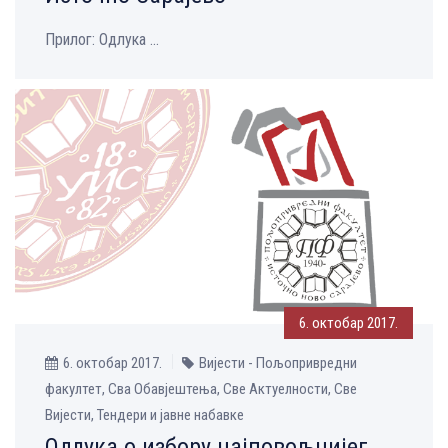
Прилог: Одлука ...
6. октобар 2017.
6. октобар 2017.
Вијести - Пољопривредни
факултет, Сва Обавјештења, Све Aктуелности, Све
Вијести, Тендери и јавне набавке
Одлука о избору најповољнијег