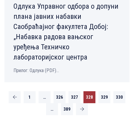
Одлука Управног одбора о допуни
плана јавних набавки
Саобраћајног факултета Добој:
„Набавка радова вањског
уређења Техничко
лабораторијског центра
Прилог: Одлука (PDF)...
1
…
326
327
328
329
330
…
389