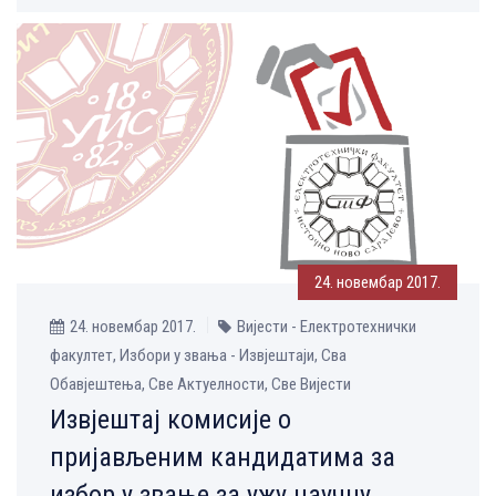
24. новембар 2017.
24. новембар 2017.
Вијести - Електротехнички
факултет, Избори у звања - Извјештаји, Сва
Обавјештења, Све Aктуелности, Све Вијести
Извјештај комисије о
пријављеним кандидатима за
избор у звање за ужу научну