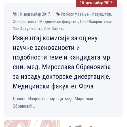
18. децембар 2017.
18. децембар 2017.
Избори у звања - Извјештаји,
Обавјештења - Медицински факултет, Сва Обавјештења,
Све Aктуелности, Све Вијести
Извјештај комисије за оцјену
научне заснованости и
пoдобности теме и кандидата мр
сци. мед. Mирослава Обреновића
за израду докторске дисертације,
Медицински факултет Фоча
Прилог: Извјештај - мр сци. мед. Mирослав
Обреновић...