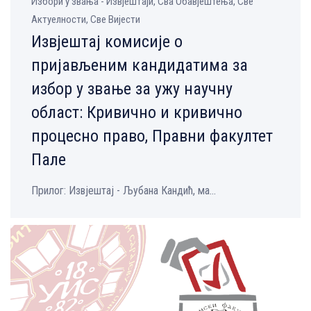
Избори у звања - Извјештаји, Сва Обавјештења, Све
Aктуелности, Све Вијести
Извјештај комисије о
пријављеним кандидатима за
избор у звање за ужу научну
област: Кривично и кривично
процесно право, Правни факултет
Пале
Прилог: Извјештај - Љубана Кандић, ма...