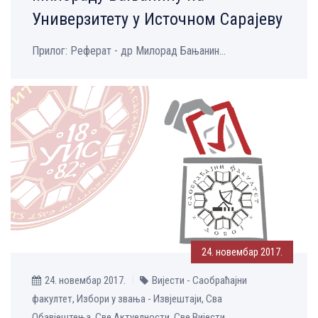
Универзитету у Источном Сарајеву
Прилог: Реферат - др Милорад Бањанин...
24. новембар 2017.
24. новембар 2017.
Вијести - Саобраћајни
факултет, Избори у звања - Извјештаји, Сва
Обавјештења, Све Aктуелности, Све Вијести