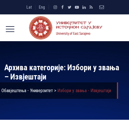
Lat
Eng
Архива категорије:
Избори у звања
– Извјештаји
Обавјештења - Универзитет
>
Избори у звања - Извјештаји