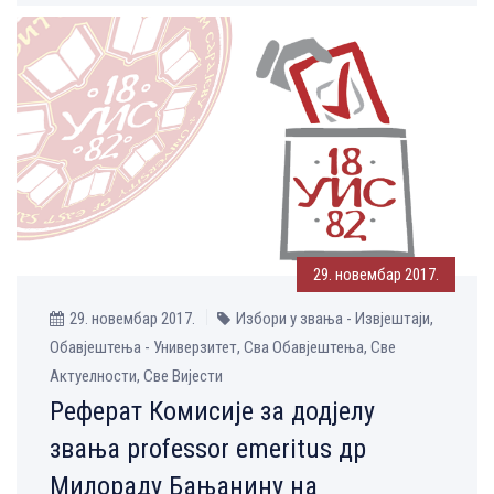
29. новембар 2017.
29. новембар 2017.
Избори у звања - Извјештаји,
Обавјештења - Универзитет, Сва Обавјештења, Све
Aктуелности, Све Вијести
Реферат Комисије за додјелу
звања professor emeritus др
Милораду Бањанину на