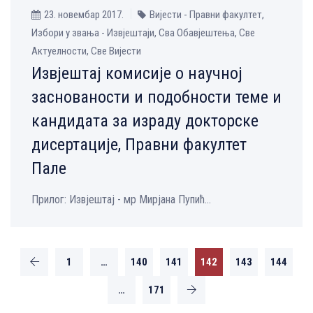
23. новембар 2017.
Вијести - Правни факултет,
Избори у звања - Извјештаји, Сва Обавјештења, Све
Aктуелности, Све Вијести
Извјештај комисије о научној
заснованости и подобности теме и
кандидата за израду докторске
дисертације, Правни факултет
Пале
Прилог: Извјештај - мр Мирјана Пупић...
1
…
140
141
142
143
144
…
171