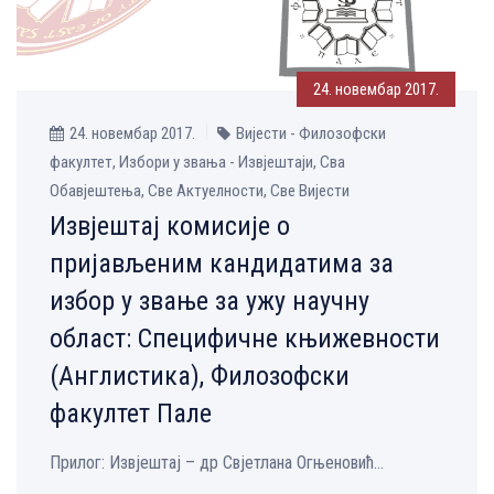
24. новембар 2017.
24. новембар 2017.
Вијести - Филозофски
факултет, Избори у звања - Извјештаји, Сва
Обавјештења, Све Aктуелности, Све Вијести
Извјештај комисије о
пријављеним кандидатима за
избор у звање за ужу научну
област: Специфичне књижевности
(Англистика), Филозофски
факултет Пале
Прилог: Извјештај – др Свјетлана Огњеновић...