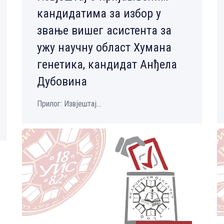
кандидатима за избор у
звање вишег асистента за
ужу научну област Хумана
генетика, кандидат Анђела
Дубовина
Прилог: Извјештај...