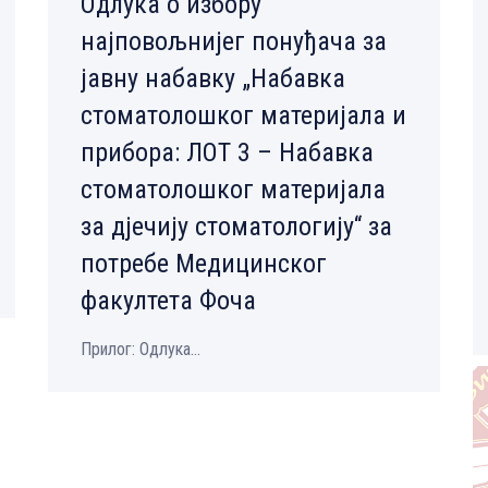
Одлука о избору
најповољнијег понуђача за
јавну набавку „Набавка
стоматолошког материјала и
прибора: ЛОТ 3 – Набавка
стоматолошког материјала
за дјечију стоматологију“ за
потребе Медицинског
факултета Фоча
Прилог: Одлука...