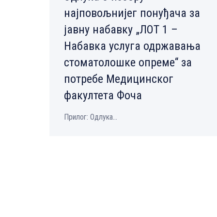
најповољнијег понуђача за
јавну набавку „ЛОТ 1 –
Набавка услуга одржавања
стоматолошке опреме“ за
потребе Медицинског
факултета Фоча
Прилог: Одлука...