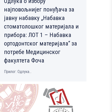
Одлука о избору
најповољнијег понуђача за
јавну набавку „Набавка
стоматолошког материјала и
прибора: ЛОТ 1 – Набавка
ортодонтског материјала“ за
потребе Медицинског
факултета Фоча
Прилог: Одлука...