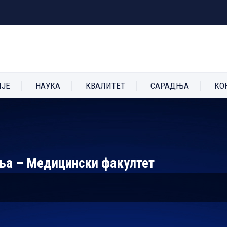
ИЈЕ
НАУКА
КВАЛИТЕТ
САРАДЊА
КО
ња – Медицински факултет