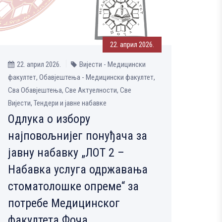
22. април 2026.
22. април 2026.
Вијести - Медицински
факултет, Обавјештења - Медицински факултет,
Сва Обавјештења, Све Aктуелности, Све
Вијести, Тендери и јавне набавке
Одлука о избору
најповољнијег понуђача за
јавну набавку „ЛОТ 2 –
Набавка услуга одржавања
стоматолошке опреме“ за
потребе Медицинског
факултета Фоча