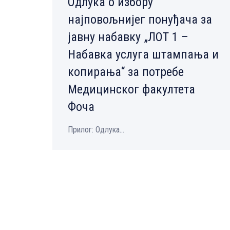
Одлука о избору
најповољнијег понуђача за
јавну набавку „ЛОТ 1 –
Набавка услуга штампања и
копирања“ за потребе
Медицинског факултета
Фоча
Прилог: Одлука...