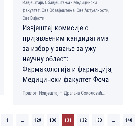
Извјештаји, Обавјештења - Медицински
факултет, Сва Обавјештења, Све Aктуелности,
Све Вијести
Извјештај комисије о
пријављеним кандидатима
за избор у звање за ужу
научну област:
Фармакологија и фармација,
Медицински факултет Фоча
Прилог: Извјештај – Драгана Соколовић...
1
…
129
130
131
132
133
…
140