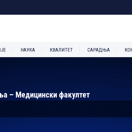
ИЈЕ
НАУКА
КВАЛИТЕТ
САРАДЊА
КО
ња – Медицински факултет