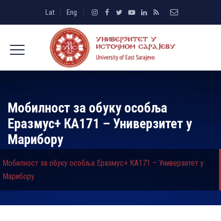
Lat
Eng
Мобилност за обуку особља
Еразмус+ КА171 – Универзитет у
Марибору
Мобилност за обуку особља Еразмус+ КА171 – Универзитет у
Марибору