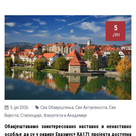
5
ЈУН
5. јун 2026.
Сва Обавјештења
,
Све Aктуелности
,
Све
Вијести
,
Стипендије
,
Факултети и Академије
Обавјештавамо заинтересовано наставно и ненаставно
особље да су у оквиру Еразмус+ КА171 пројекта доступна