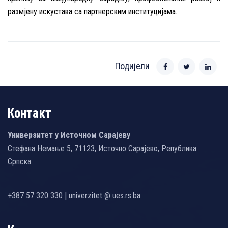
размјену искустава са партнерским институцијама.
Подијели
Контакт
Универзитет у Источном Сарајеву
Стефана Немање 5, 71123, Источно Сарајево, Република
Српска
+387 57 320 330 | univerzitet @ ues.rs.ba