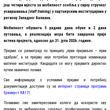
још четири мјеста за мобилност особља у сврху стручног
усавршавања
(staff training)
у партнерским институцијама у
региону Западног Балкана.
Мобилност обухвата 5 радних дана обуке и 2 дана
путовања, а реализација мора бити завршена прије
истека пројекта, односно до 31. јула 2026. године.
Пријаве се разматрају по принципу „први пријављен – први
одабран“, а за пријаву није потребна претходна номинација
матичне институције. Кандидати се могу пријавити директно
путем званичног позива.
Све информације о условима пријаве и потребној
документацији доступне су на
интернет страници програма
Еразмус+ КА171
.
Позивамо све заинтересоване колеге да искористе ову
прилику за међународну сарадњу, професионални развој и