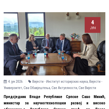
4
ЈУН
4. јун 2026.
Вијести - Институт историјских наука
,
Вијести -
Универзитет
,
Сва Обавјештења
,
Све Aктуелности
,
Све Вијести
Предсједник Владе Републике Српске Саво Минић,
министар за научнотехнолошки развој и високо