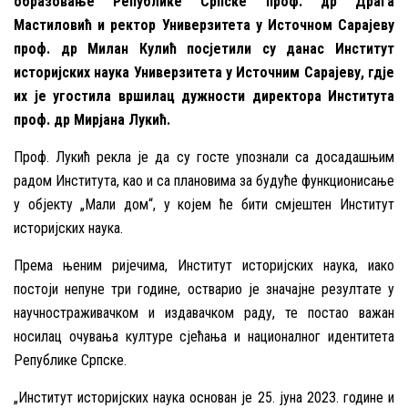
образовање Републике Српске проф. др Драга
Мастиловић и ректор Универзитета у Источном Сарајеву
проф. др Милан Кулић посјетили су данас Институт
историјских наука Универзитета у Источним Сарајеву, гдје
их је угостила вршилац дужности директора Института
проф. др Мирјана Лукић.
Проф. Лукић рекла је да су госте упознали са досадашњим
радом Института, као и са плановима за будуће функционисање
у објекту „Мали дом“, у којем ће бити смјештен Институт
историјских наука.
Према њеним ријечима, Институт историјских наука, иако
постоји непуне три године, остварио је значајне резултате у
научностраживачком и издавачком раду, те постао важан
носилац очувања културе сјећања и националног идентитета
Републике Српске.
„Институт историјских наука основан је 25. јуна 2023. године и