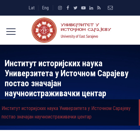
Lat
Eng
Институт историјских наука
Универзитета у Источном Сарајеву
постао значајан
научноистраживачки центар
Институт историјских наука Универзитета у Источном Сарајеву
постао значајан научноистраживачки центар