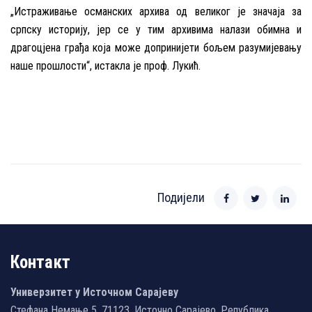
„Истраживање османских архива од великог је значаја за
српску историју, јер се у тим архивима налази обимна и
драгоцјена грађа која може допринијети бољем разумијевању
наше прошлости“, истакла је проф. Лукић.
Подијели
Контакт
Универзитет у Источном Сарајеву
Стефана Немање 5, 71123, Источно Сарајево, Република