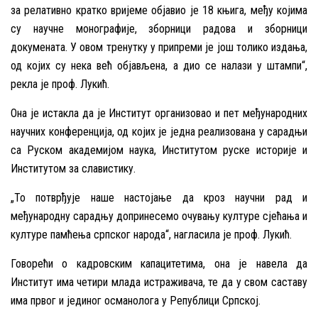
за релативно кратко вријеме објавио је 18 књига, међу којима
су научне монографије, зборници радова и зборници
докумената. У овом тренутку у припреми је још толико издања,
од којих су нека већ објављена, а дио се налази у штампи“,
рекла је проф. Лукић.
Она је истакла да је Институт организовао и пет међународних
научних конференција, од којих је једна реализована у сарадњи
са Руском академијом наука, Институтом руске историје и
Институтом за славистику.
„То потврђује наше настојање да кроз научни рад и
међународну сарадњу допринесемо очувању културе сјећања и
културе памћења српског народа“, нагласила је проф. Лукић.
Говорећи о кадровским капацитетима, она је навела да
Институт има четири млада истраживача, те да у свом саставу
има првог и јединог османолога у Републици Српској.