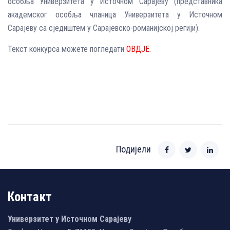
особљa Универзитета у Источном Сарајеву (представника
академског особља чланица Универзитета у Источном
Сарајеву са сједиштем у Сарајевско-романијској регији).
Текст конкурса можете погледати
ОВДЈЕ
.
Подијели
Контакт
Универзитет у Источном Сарајеву