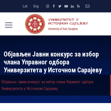
Lat
Eng
Oбјављен Јавни конкурс за избор
члана Управног одбора
Универзитета у Источном Сарајеву
Oбјављен Јавни конкурс за избор члана Управног одбора
Универзитета у Источном Сарајеву