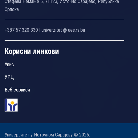
Стефана Немање 5, 71123, Источно Сарајево, Република
Српска
+387 57 320 330 | univerzitet @ ues.rs.ba
Корисни линкови
Упис
УРЦ
Веб сервиси
Универзитет у Источном Сарајеву © 2026.