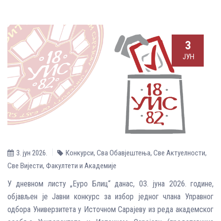
3
ЈУН
3. јун 2026.
Конкурси
,
Сва Обавјештења
,
Све Aктуелности
,
Све Вијести
,
Факултети и Академије
У дневном листу „Еуро Блиц“ данас, 03. јуна 2026. године,
oбјављен је Јавни конкурс за избор једног члана Управног
одбора Универзитета у Источном Сарајеву из реда академског