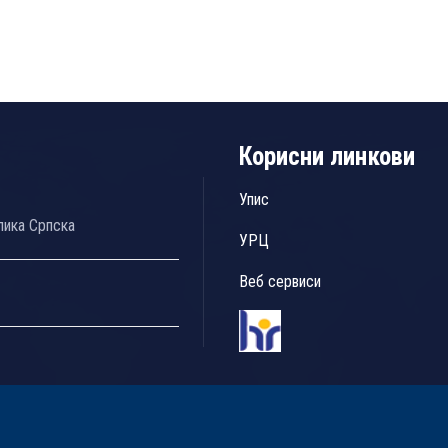
Корисни линкови
Упис
лика Српска
УРЦ
Веб сервиси