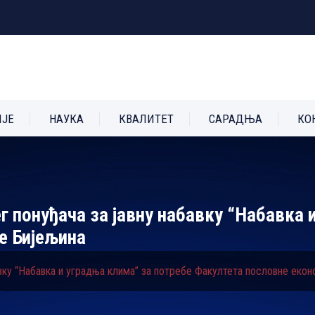
ИЈЕ
НАУКА
КВАЛИТЕТ
САРАДЊА
КО
г понуђача за јавну набавку “Набавка 
е Бијељина
авку “Набавка и уградња клима” за потребе Факултета пословне еко