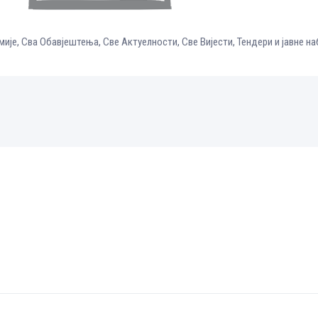
мије
,
Сва Обавјештења
,
Све Aктуелности
,
Све Вијести
,
Тендери и јавне н