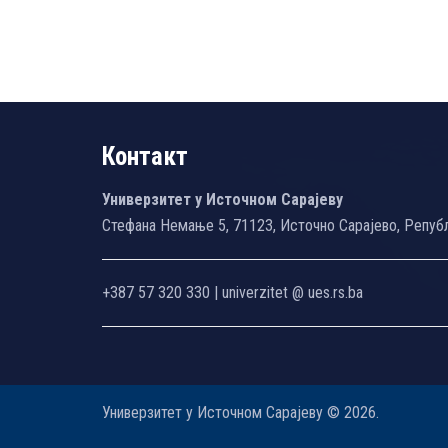
Контакт
Универзитет у Источном Сарајеву
Стефана Немање 5, 71123, Источно Сарајево, Репуб
+387 57 320 330 | univerzitet @ ues.rs.ba
Универзитет у Источном Сарајеву © 2026.