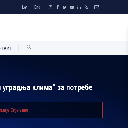
Lat
Eng
НТАКТ
и уградња клима” за потребе
номије Бијељина