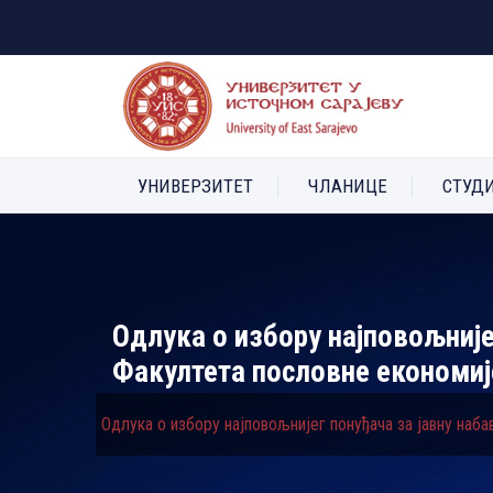
УНИВЕРЗИТЕТ
ЧЛАНИЦЕ
СТУД
Одлука о избору најповољније
Факултета пословне економиј
Одлука о избору најповољнијег понуђача за јавну наб