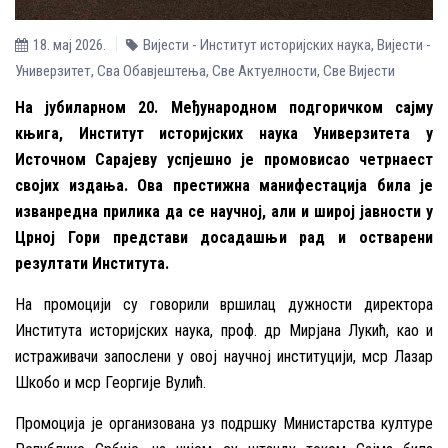
18. мај 2026.
Вијести - Институт историјских наука
,
Вијести -
Универзитет
,
Сва Обавјештења
,
Све Aктуелности
,
Све Вијести
На јубиларном 20. Међународном подгоричком сајму
књига, Институт историјских наука Универзитета у
Источном Сарајеву успјешно је промовисао четрнаест
својих издања. Ова престижна манифестација била је
изванредна прилика да се научној, али и широј јавности у
Црној Гори представи досадашњи рад и остварени
резултати Института.
На промоцији су говорили вршилац дужности директора
Института историјских наука, проф. др Мирјана Лукић, као и
истраживачи запослени у овој научној институцији, мср Лазар
Шкобо и мср Георгије Вулић.
Промоција је организована уз подршку Министарства културе