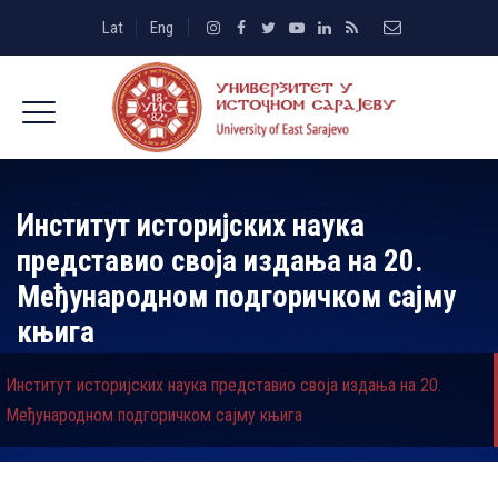
Lat
Eng
Институт историјских наука
представио своја издања на 20.
Међународном подгоричком сајму
књига
Институт историјских наука представио своја издања на 20.
Међународном подгоричком сајму књига