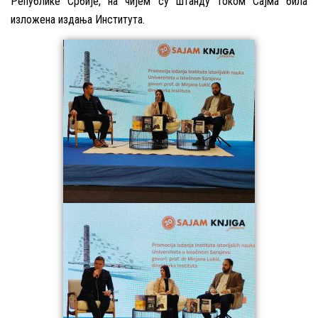
Републике Србије, на чијем су штанду током Сајма била
изложена издања Института.