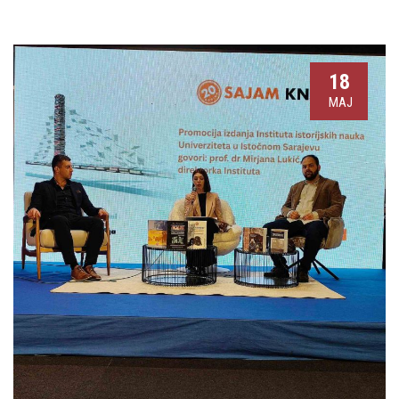
18
МАЈ