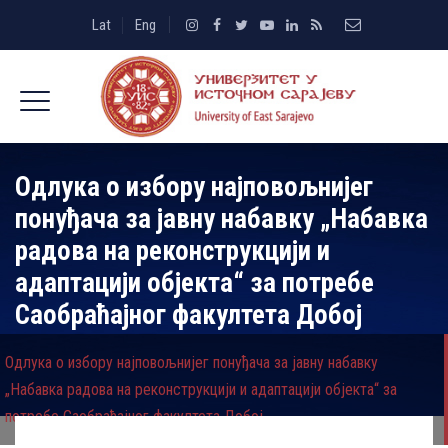
Lat
Eng
Одлука о избору најповољнијег
понуђача за јавну набавку „Набавка
радова на реконструкцији и
адаптацији објекта“ за потребе
Саобраћајног факултета Добој
Одлука о избору најповољнијег понуђача за јавну набавку
„Набавка радова на реконструкцији и адаптацији објекта“ за
потребе Саобраћајног факултета Добој