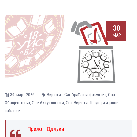
30
МАР
30. март 2026.
Вијести - Саобраћајни факултет
,
Сва
Обавјештења
,
Све Aктуелности
,
Све Вијести
,
Тендери и јавне
набавке
Прилог:
Одлука