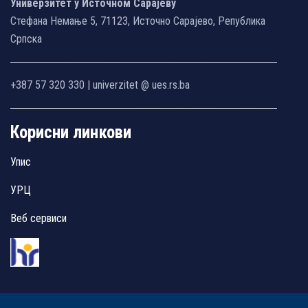
Универзитет у Источном Сарајеву
Стефана Немање 5, 71123, Источно Сарајево, Република
Српска
+387 57 320 330 | univerzitet @ ues.rs.ba
Корисни линкови
Упис
УРЦ
Веб сервиси