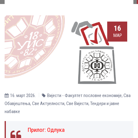
16
МАР
16. март 2026.
Вијести - Факултет пословне економије
,
Сва
Обавјештења
,
Све Aктуелности
,
Све Вијести
,
Тендери и јавне
набавке
Прилог:
Одлука