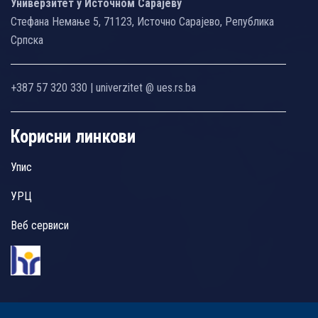
Универзитет у Источном Сарајеву
Стефана Немање 5, 71123, Источно Сарајево, Република
Српска
+387 57 320 330 | univerzitet @ ues.rs.ba
Корисни линкови
Упис
УРЦ
Веб сервиси