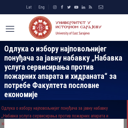
Lat
Eng
Одлука о избору најповољнијег
понуђача за јавну набавку „Набавка
услуга сервисирања против
пожарних апарата и хидраната“ за
потребе Факултета пословне
економије
Одлука о избору најповољнијег понуђача за јавну набавку
„Набавка услуга сервисирања против пожарних апарата и
хидраната“ за потребе Факултета пословне економије