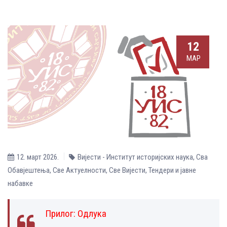
12
МАР
12. март 2026.
Вијести - Институт историјских наука
,
Сва
Обавјештења
,
Све Aктуелности
,
Све Вијести
,
Тендери и јавне
набавке
Прилог:
Одлука