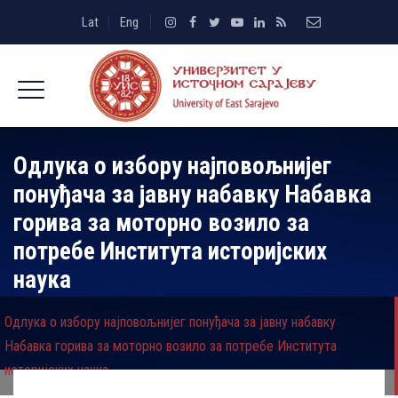
Lat
Eng
Одлука о избору најповољнијег
понуђача за јавну набавку Набавка
горива за моторно возило за
потребе Института историјских
наука
Одлука о избору најповољнијег понуђача за јавну набавку
Набавка горива за моторно возило за потребе Института
историјских наука