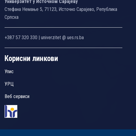
Универзитет у Источном Сарајеву
Стефана Немање 5, 71123, Источно Сарајево, Република
Српска
+387 57 320 330 | univerzitet @ ues.rs.ba
Корисни линкови
Упис
УРЦ
Веб сервиси