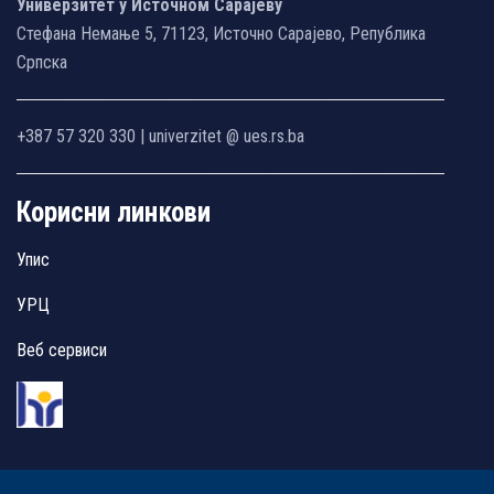
Универзитет у Источном Сарајеву
Стефана Немање 5, 71123, Источно Сарајево, Република
Српска
+387 57 320 330 | univerzitet @ ues.rs.ba
Корисни линкови
Упис
УРЦ
Веб сервиси