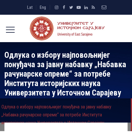
Lat
Eng
Одлука о избору најповољнијег
понуђача за јавну набавку „Набавка
рачунарске опреме“ за потребе
Института историјских наука
Универзитета у Источном Сарајеву
Одлука о избору најповољнијег понуђача за јавну набавку
„Набавка рачунарске опреме“ за потребе Института
историјских наука Универзитета у Источном Сарајеву