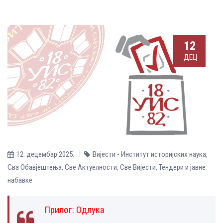
12
ДЕЦ
12. децембар 2025.
Вијести - Институт историјских наука
,
Сва Обавјештења
,
Све Aктуелности
,
Све Вијести
,
Тендери и јавне
набавке
Прилог:
Одлука