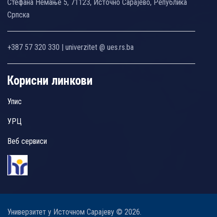
Стефана Немање 5, 71123, Источно Сарајево, Република
Српска
+387 57 320 330 | univerzitet @ ues.rs.ba
Корисни линкови
Упис
УРЦ
Веб сервиси
Универзитет у Источном Сарајеву © 2026.