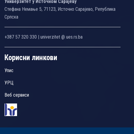
Универзитет у Источном Сарајеву
Стефана Немање 5, 71123, Источно Сарајево, Република
Српска
+387 57 320 330 | univerzitet @ ues.rs.ba
Корисни линкови
Упис
УРЦ
Веб сервиси