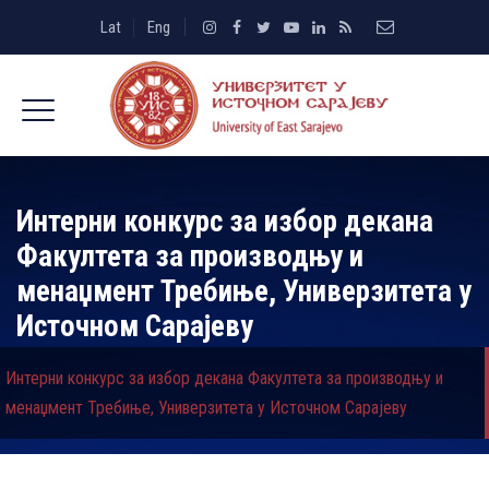
Lat
Eng
Интерни конкурс за избор декана
Факултета за производњу и
менаџмент Требиње, Универзитета у
Источном Сарајеву
Интерни конкурс за избор декана Факултета за производњу и
менаџмент Требиње, Универзитета у Источном Сарајеву