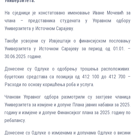
Универзитета.
На сједници је констатовано именовање Иване Мочевић за
члана – представника студената у Управном одбору
Универзитета у Источном Сарајеву.
Такође усвојени су Извјештаји о финансијском пословању
Универзитета у Источном Сарајеву за период од 01.01. –
30.06.2025. године.
Донесене су Одлуке о одобрењу трошења расположивих
буџетских средстава са позиција од 412 100 до 412 700 –
Расходи по основу коришћења роба и услуга.
Чланови Управног одбора размотрили су захтјеве чланица
Универзитета за измјене и допуне Плана јавних набавки за 2025.
годину и измјенe и допунe Финансијког плана за 2025. годину по
ребалансу.
Донесене су Одлуке о измјенама и допунама Одлуке о висини