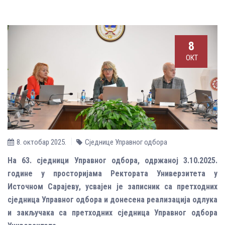
8
ОКТ
8. октобар 2025.
Сједнице Управног одбора
На 63. сједници Управног одбора, одржаној 3.10.2025.
године у просторијама Ректората Универзитета у
Источном Сарајеву, усвајен је записник са претходних
сједница Управног одбора и донесена реализација одлука
и закључака са претходних сједница Управног одбора