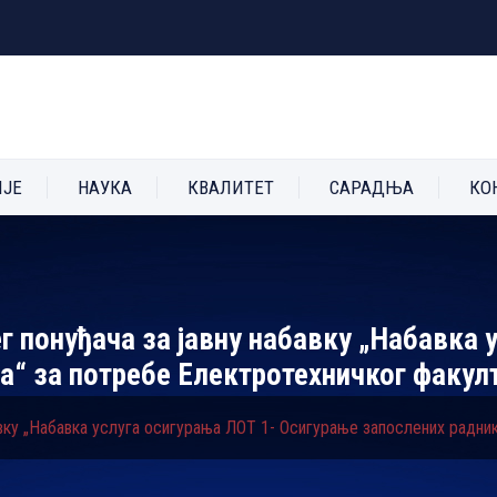
ИЈЕ
НАУКА
КВАЛИТЕТ
САРАДЊА
КО
г понуђача за јавну набавку „Набавка 
а“ за потребе Електротехничког факул
авку „Набавка услуга осигурања ЛОТ 1- Осигурање запослених радни