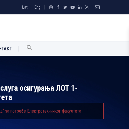
Lat
Eng
НТАКТ
услуга осигурања ЛОТ 1-
тета
ка“ за потребе Електротехничког факултета