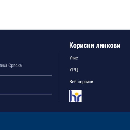
Корисни линкови
Упис
лика Српска
УРЦ
Веб сервиси