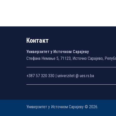
Контакт
Универзитет у Источном Сарајеву
Стефана Немање 5, 71123, Источно Сарајево, Репуб
+387 57 320 330 | univerzitet @ ues.rs.ba
Универзитет у Источном Сарајеву © 2026.