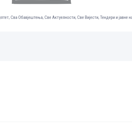
ултет
,
Сва Обавјештења
,
Све Aктуелности
,
Све Вијести
,
Тендери и јавне 