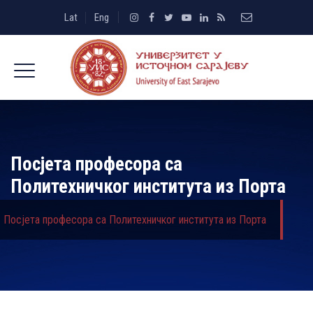
Lat
Eng
Посјета професора са
Политехничког института из Порта
Посјета професора са Политехничког института из Порта