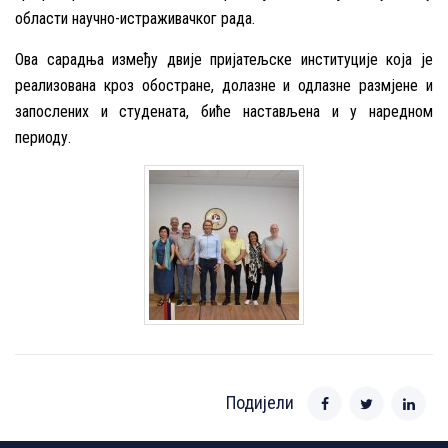
области научно-истраживачког рада.
Ова сарадња између двије пријатељске институције која је
реализована кроз обостране, долазне и одлазне размјене и
запослених и студената, биће настављена и у наредном
периоду.
Подијели