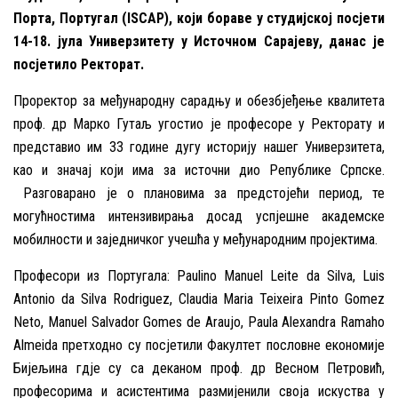
Порта, Португал (ISCAP), који бораве у студијској посјети
14-18. јула Универзитету у Источном Сарајеву, данас је
посјетило Ректорат.
Проректор за међународну сарадњу и обезбјеђење квалитета
проф. др Марко Гутаљ угостио је професоре у Ректорату и
представио им 33 године дугу историју нашег Универзитета,
као и значај који има за источни дио Републике Српске.
Разговарано је о плановима за предстојећи период, те
могућностима интензивирања досад успјешне академске
мобилности и заједничког учешћа у међународним пројектима.
Професори из Португала: Paulino Manuel Leite da Silva, Luis
Antonio da Silva Rodriguez, Claudia Maria Teixeira Pinto Gomez
Neto, Manuel Salvador Gomes de Araujo, Paula Alexandra Ramaho
Almeida претходно су посјетили Факултет пословне економије
Бијељина гдје су са деканом проф. др Весном Петровић,
професорима и асистентима размијенили своја искуства у