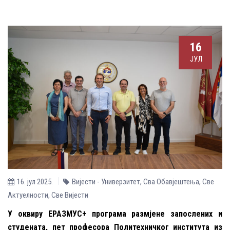
16
ЈУЛ
16. јул 2025.
Вијести - Универзитет
,
Сва Обавјештења
,
Све
Aктуелности
,
Све Вијести
У оквиру ЕРАЗМУС+ програма размјене запослених и
студената, пет професора Политехничког института из