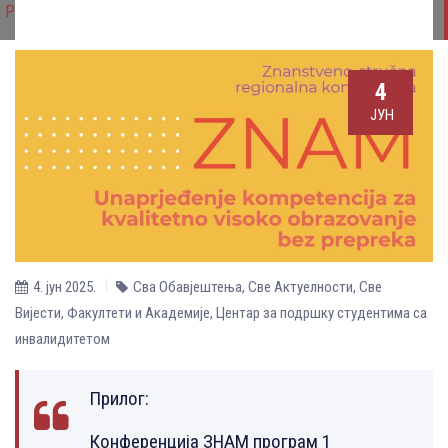
Ријеци
4
ЈУН
4. јун 2025.
Сва Обавјештења
,
Све Aктуелности
,
Све
Вијести
,
Факултети и Академије
,
Центар за подршку студентима са
инвалидитетом
Прилог:
Конференција ЗНАМ програм 1