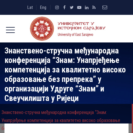
Lat
Eng
Знанствено-стручна међународна
конференција “Знам: Унапрјеђење
компетенција за квалитетно високо
образовање без препрека” у
организацији Удруге “Знам” и
Свеучилишта у Ријеци
Знанствено-стручна међународна конференција “Знам:
Унапрјеђење компетенција за квалитетно високо образовање
без препрека” у организацији Удруге “Знам” и Свеучилишта у