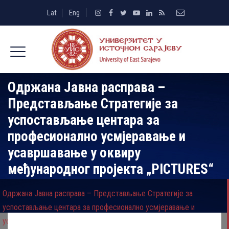
Lat
Eng
Одржана Јавна расправа –
Представљање Стратегије за
успостављање центара за
професионално усмјеравање и
усавршавање у оквиру
међународног пројекта „PICTURES“
Одржана Јавна расправа – Представљање Стратегије за
успостављање центара за професионално усмјеравање и
усавршавање у оквиру међународног пројекта „PICTURES“