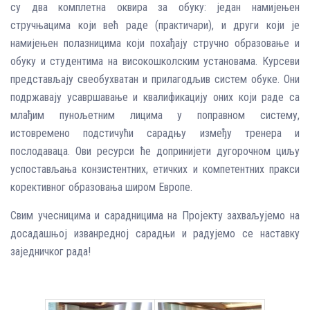
су два комплетна оквира за обуку: један намијењен
стручњацима који већ раде (практичари), и други који је
намијењен полазницима који похађају стручно образовање и
обуку и студентима на високошколским установама. Курсеви
представљају свеобухватан и прилагодљив систем обуке. Они
подржавају усавршавање и квалификацију оних који раде са
млађим пунољетним лицима у поправном систему,
истовремено подстичући сарадњу између тренера и
послодаваца. Ови ресурси ће допринијети дугорочном циљу
успостављања конзистентних, етичких и компетентних пракси
корективног образовања широм Европе.
Свим учесницима и сарадницима на Пројекту захваљујемо на
досадашњој изванредној сарадњи и радујемо се наставку
заједничког рада!