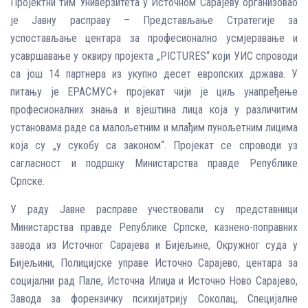
Пројектни тим Универзитета у Источном Сарајеву организовао
је Јавну расправу – Представљање Стратегије за
успостављање центара за професионално усмјеравање и
усавршавање у оквиру пројекта „PICTURES“ који УИС спроводи
са још 14 партнера из укупно десет европских држава. У
питању је ЕРАСМУС+ пројекат чији је циљ унапређење
професионалних знања и вјештина лица која у различитим
установама раде са малољетним и млађим пунољетним лицима
која су „у сукобу са законом“. Пројекат се спроводи уз
сагласност и подршку Министарства правде Републике
Српске.
У раду Јавне расправе учествовали су представници
Министарства правде Републике Српске, казнено-поправних
завода из Источног Сарајева и Бијељине, Окружног суда у
Бијељини, Полицијске управе Источно Сарајево, центара за
социјални рад Пале, Источна Илиџа и Источно Ново Сарајево,
Завода за форензичку психијатрију Соколац, Специјалне