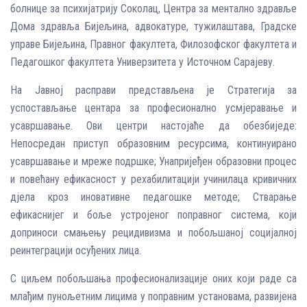
болнице за психијатрију Соколац, Центра за ментално здравље
Дома здравља Бијељина, адвокатуре, тужилаштава, Градске
управе Бијељина, Правног факултета, Филозофског факултета и
Педагошког факултета Универзитета у Источном Сарајеву.
На Јавној расправи представљена је Стратегија за
успостављање центара за професионално усмјеравање и
усавршавање. Ови центри настојаће да обезбиједе:
Непосредан приступ образовним ресурсима, континуирано
усавршавање и мреже подршке; Унапријеђен образовни процес
и повећану ефикасност у рехабилитацији учинилаца кривичних
дјела кроз иновативне педагошке методе; Стварање
ефикаснијег и боље устројеног поправног система, који
доприноси смањењу рецидивизма и побољшаној социјалној
реинтеграцији осуђених лица.
С циљем побољшања професионализације оних који раде са
млађим пунољетним лицима у поправним установама, развијена