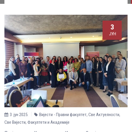
3
ЈУН
3. јун 2025.
Вијести - Правни факултет
,
Све Aктуелности
,
Све Вијести
,
Факултети и Академије