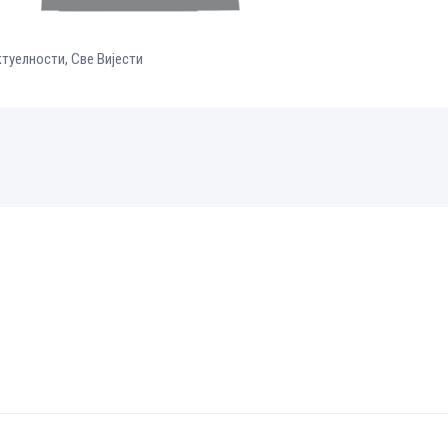
ктуелности
,
Све Вијести