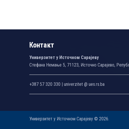
Контакт
Универзитет у Источном Сарајеву
Стефана Немање 5, 71123, Источно Сарајево, Репуб
+387 57 320 330 | univerzitet @ ues.rs.ba
Универзитет у Источном Сарајеву © 2026.