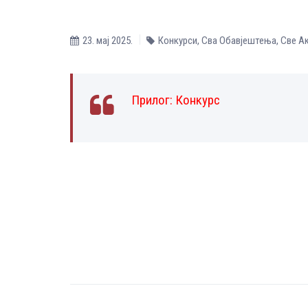
23. мај 2025.
Конкурси
,
Сва Обавјештења
,
Све A
Прилог
:
Конкурс