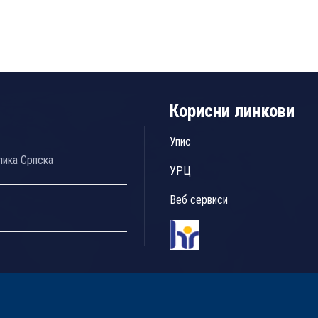
Корисни линкови
Упис
лика Српска
УРЦ
Веб сервиси