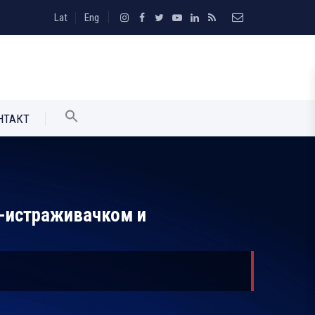
Lat
Eng
НТАКТ
но-истраживачком и