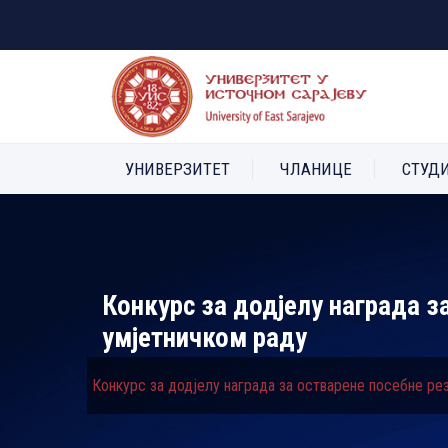
УНИВЕРЗИТЕТ
ЧЛАНИЦЕ
СТУД
Конкурс за додјелу награда з
умјетничком раду
Конкурс за додјелу награда за остварене посебне ре