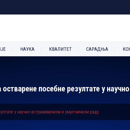
ИЈЕ
НАУКА
КВАЛИТЕТ
САРАДЊА
КО
а остварене посебне резултате у науч
зултате у научно-истраживачком и умјетничком раду