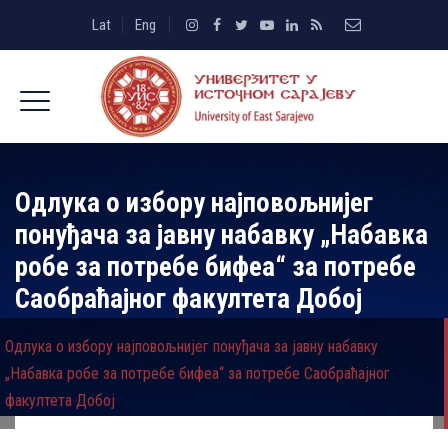
Lat
Eng
Одлука о избору најповољнијег
понуђача за јавну набавку „Набавка
робе за потребе бифеа“ за потребе
Саобраћајног факултета Добој
Одлука о избору најповољнијег понуђача за јавну набавку
„Набавка робе за потребе бифеа“ за потребе Саобраћајног
факултета Добој