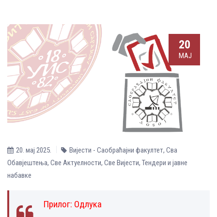
20
МАЈ
20. мај 2025.
Вијести - Саобраћајни факултет
,
Сва
Обавјештења
,
Све Aктуелности
,
Све Вијести
,
Тендери и јавне
набавке
Прилог:
Одлука