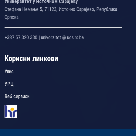
Универзитет у Источном Сарајеву
Стефана Немање 5, 71123, Источно Сарајево, Република
Српска
+387 57 320 330 | univerzitet @ ues.rs.ba
Корисни линкови
Упис
УРЦ
Веб сервиси