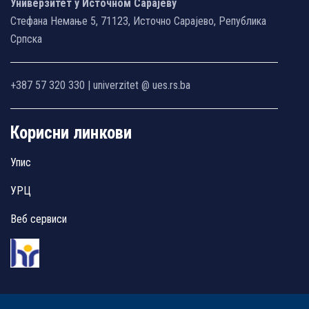
Универзитет у Источном Сарајеву
Стефана Немање 5, 71123, Источно Сарајево, Република
Српска
+387 57 320 330 | univerzitet @ ues.rs.ba
Корисни линкови
Упис
УРЦ
Веб сервиси