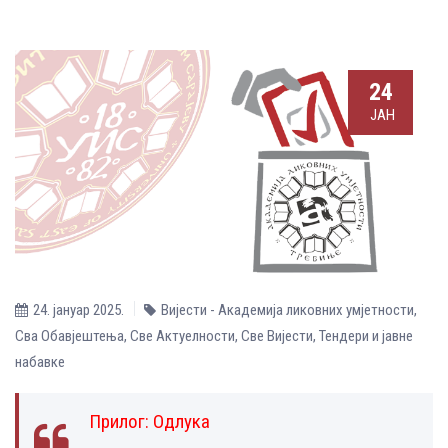
24
ЈАН
24. јануар 2025.
Вијести - Академија ликовних умјетности
,
Сва Обавјештења
,
Све Aктуелности
,
Све Вијести
,
Тендери и јавне
набавке
Прилог:
Одлука