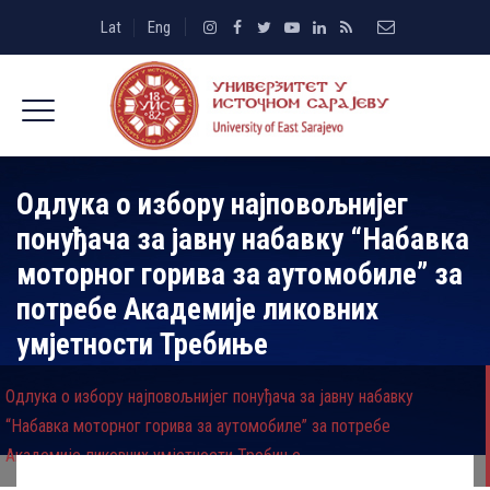
Lat
Eng
Одлука о избору најповољнијег
понуђача за јавну набавку “Набавка
моторног горива за аутомобиле” за
потребе Академије ликовних
умјетности Требиње
Одлука о избору најповољнијег понуђача за јавну набавку
“Набавка моторног горива за аутомобиле” за потребе
Академије ликовних умјетности Требиње