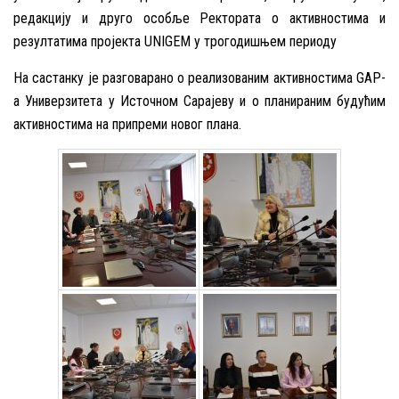
редакцију и друго особље Ректората о активностима и
резултатима пројекта UNIGEM у трогодишњем периоду
На састанку је разговарано о реализованим активностима GAP-
a Универзитета у Источном Сарајеву и о планираним будућим
активностима на припреми новог плана.