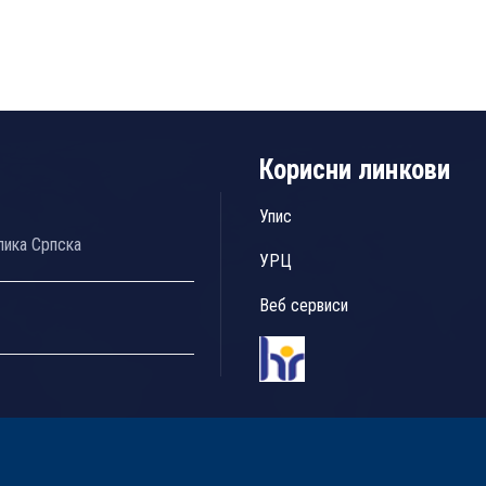
Корисни линкови
Упис
лика Српска
УРЦ
Веб сервиси