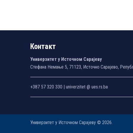
Контакт
Универзитет у Источном Сарајеву
Стефана Немање 5, 71123, Источно Сарајево, Репуб
+387 57 320 330 | univerzitet @ ues.rs.ba
Универзитет у Источном Сарајеву © 2026.