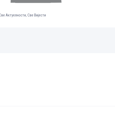
Све Aктуелности
,
Све Вијести