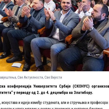
бавјештења
,
Све Aктуелности
,
Све Вијести
ска конференција Универзитета Србије (СКОНУС) организов
итета“ у периоду од 2. до 4. децембра на Златибору.
 искустава и идеја између студената, али и стручњака и професора
едности и улогу младих у очувању традиције и културне баштине.