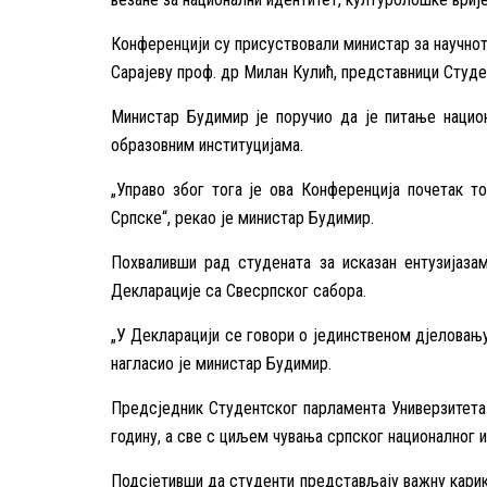
Конференцији су присуствовали министар за научно
Сарајеву проф. др Милан Кулић, представници Студе
Министар Будимир је поручио да је питање нацио
образовним институцијама.
„Управо због тога је ова Конференција почетак т
Српске“, рекао је министар Будимир.
Похваливши рад студената за исказан ентузијаза
Декларације са Свесрпског сабора.
„У Декларацији се говори о јединственом д‌јеловањ
нагласио је министар Будимир.
Предсједник Студентског парламента Универзитета 
годину, а све с циљем чувања српског националног 
Подсјетивши да студенти представљају важну карику