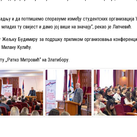
адњу и да потпишемо споразуме између студентских организација У
ладих ту свијест и дамо јој више на значају“, рекао је Лапчевић.
у Жељку Будимиру за подршку приликом организовања конференције
 Милану Кулићу.
у „Ратко Митровић“ на Златибору.