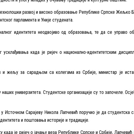
технолошки развој и високо образовање Републике Српске Жељко Б
нтског парламента и Уније студената.
налног идентитета неодвојиво од образовања, те да се управо о
ог усклађивања када је ријеч о национално-идентитетским дисци
м и жељу за сарадњом са колегама из Србије, министар је истак
у наших универзитета. Студентске организације су то започеле. Осј
у Источном Сарајеву Никола Лапчевић поручио је да студентска с
идентитета и поштовања историје и традиције.
 када је ријеч о јачању веза Републике Српске и Србије, Лапчевић 