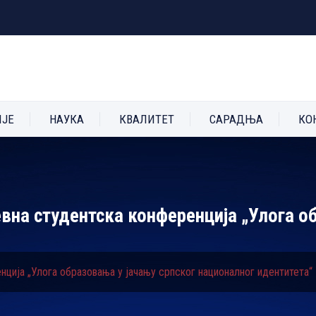
ИЈЕ
НАУКА
КВАЛИТЕТ
САРАДЊА
КО
вна студентска конференција „Улога об
ција „Улога образовања у јачању српског националног идентитета“