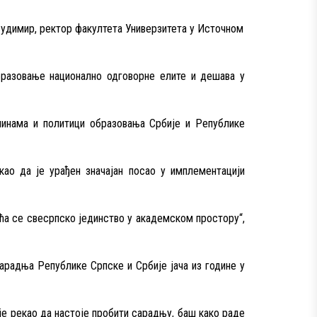
удимир, ректор факултета Универзитета у Источном
бразовање национално одговорне елите и дешава у
плинама и политици образовања Србије и Републике
ао да је урађен значајан посао у имплементацији
ећа се свесрпско јединство у академском простору“,
арадња Републике Српске и Србије јача из године у
је рекао да настоје пробити сарадњу, баш како раде