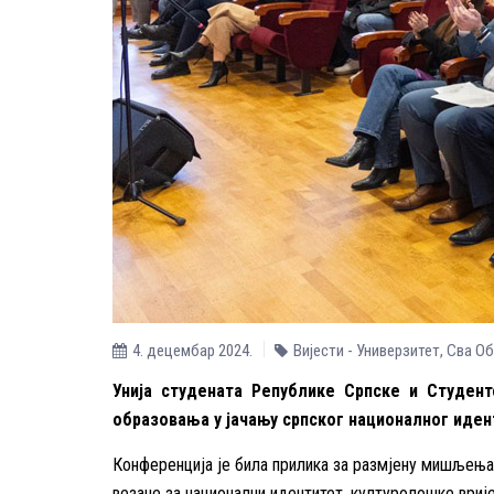
4. децембар 2024.
Вијести - Универзитет
,
Сва О
Унија студената Републике Српске и Студент
образовања у јачању српског националног идент
Конференција је била прилика за размјену мишљења,
везане за национални идентитет, културолошке вриј