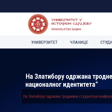
УНИВЕРЗИТЕТ
ЧЛАНИЦЕ
СТУД
На Златибору одржана тродне
националног идентитета“
На Златибору одржана тродневна студентска конферен