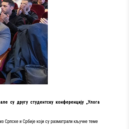
але су другу студентску конференцију „Улога
из Српске и Србије
који су разматрали кључне теме