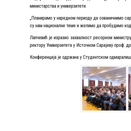
министарства и универзитети.
„Планирамо у наредном периоду да озваничнимо сар
су нам националне теме и желимо да пробудимо код м
Лапчевић је изразио захвалност ресорном министр
ректору Универзитета у Источном Сарајеву проф. др
Конференција је одржана у Студентском одмаралишт