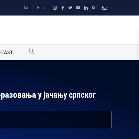
Lat
Eng
НТАКТ
разовања у јачању српског