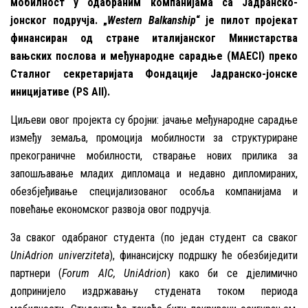
мобилност у одабраним компанијама са Јадранско-
јонског подручја. „
Western Balkanship
“ је пилот пројекат
финансиран од стране италијанског Министарства
вањских послова и међународне сарадње (MAECI) преко
Сталног секретаријата Фондације Јадранско-јонске
иницијативе (PS AII).
Циљеви овог пројекта су бројни: јачање међународне сарадње
између земаља, промоција мобилности за структуриране
прекограничне мобилности, стварање нових прилика за
запошљавање младих дипломаца и недавно дипломираних,
обезбјеђивање специјализованог особља компанијама и
повећање економског развоја овог подручја.
За сваког одабраног студента (по један студент са сваког
UniAdrion univerziteta
), финансијску подршку ће обезбиједити
партнери (
Forum AIC, UniAdrion
) како би се д‌јелимично
допринијело издржавању студената током периода