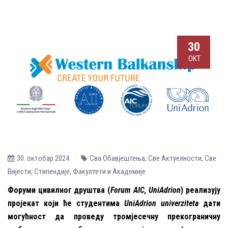
30
ОКТ
30. октобар 2024.
Сва Обавјештења
,
Све Aктуелности
,
Све
Вијести
,
Стипендије
,
Факултети и Академије
Форуми цивилног друштва (
Forum AIC,
UniAdrion
) реализују
пројекат који ће студентима
UniAdrion univerziteta
дати
могућност да проведу тромјесечну прекограничну