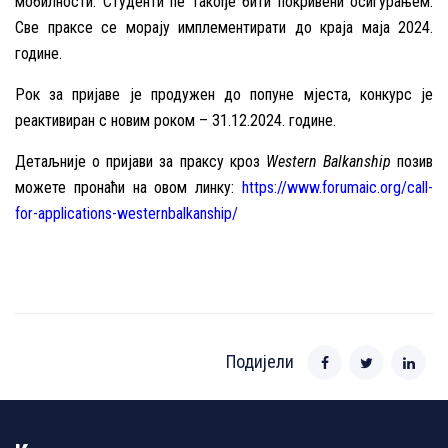
мобилности. Студенти ће такође бити покривени осигурањем.
Све праксе се морају имплементирати до краја маја 2024.
године.
Рок за пријаве је продужен до попуне мјеста, конкурс је
реактивиран с новим роком – 31.12.2024. године.
Детаљније о пријави за праксу кроз
Western Balkanship
позив
можете пронаћи на овом линку:
https://www.forumaic.org/call-
for-applications-westernbalkanship/
Подијели