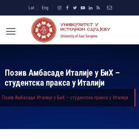
Lat
Eng
Позив Амбасаде Италије у БиХ –
студентска пракса у Италији
Позив Амбасаде Италије у БиХ – студентска пракса у Италији