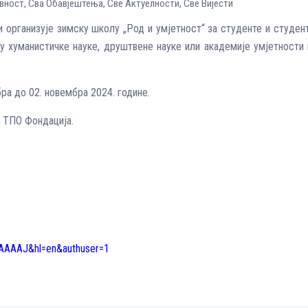
авност
,
Сва Обавјештења
,
Све Aктуелности
,
Све Вијести
 организује зимску школу „Род и умјетност“ за студенте и студен
ју хуманистичке науке, друштвене науке или академије умјетности
ра до 02. новембра 2024. године.
а ТПО Фондација.
QMAAAAJ&hl=en&authuser=1