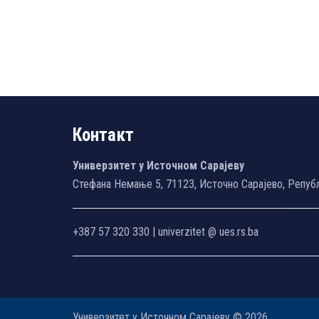
Контакт
Универзитет у Источном Сарајеву
Стефана Немање 5, 71123, Источно Сарајево, Репуб
+387 57 320 330 | univerzitet @ ues.rs.ba
Универзитет у Источном Сарајеву © 2026.