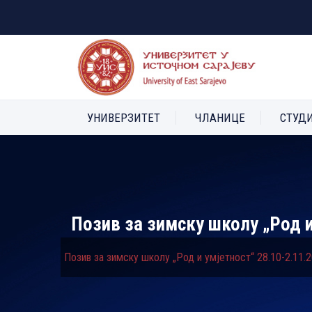
УНИВЕРЗИТЕТ
ЧЛАНИЦЕ
СТУД
Позив за зимску школу „Род и
Позив за зимску школу „Род и умјетност“ 28.10-2.11.2