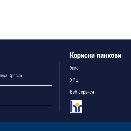
Корисни линкови
Упис
лика Српска
УРЦ
Веб сервиси