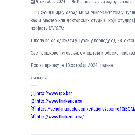
9. октобар 2024.
Канцеларија за родну равнопр
ТПО Фондација у сарадњи са Универзитетом у Тузли
као и мастер или докторских студија, који студира
пројекту
UNIGEM
.
Школа ће се одржати у Тузли у периоду од 28. октоб
Све трошкове путовања, смјештаја и оброка покрив
Рок за пријаву је 13.октобар 2024. године.
Линкови:
——
[1]
http://www.tpo.ba/
[2]
http://www.thinkerica.ba
[3]
https://scholar.google.com/citations?user=e10iB
[4]
http://www.thinkerica.ba/