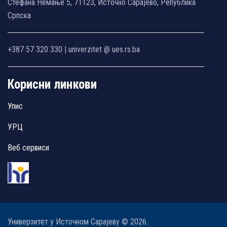
Стефана Немање 5, 71123, Источно Сарајево, Република
Српска
+387 57 320 330 | univerzitet @ ues.rs.ba
Корисни линкови
Упис
УРЦ
Веб сервиси
Универзитет у Источном Сарајеву © 2026.