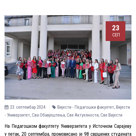
23
СЕП
23. септембар 2024.
Вијести - Педагошки факултет
,
Вијести
- Универзитет
,
Сва Обавјештења
,
Све Aктуелности
,
Све Вијести
На Педагошком факултету Универзитета у Источном Сарајеву
у петак, 20 септембра, промовисано је 98 свршених студената