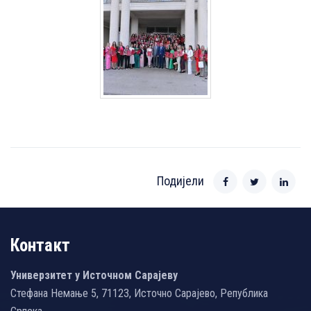
Подијели
Контакт
Универзитет у Источном Сарајеву
Стефана Немање 5, 71123, Источно Сарајево, Република