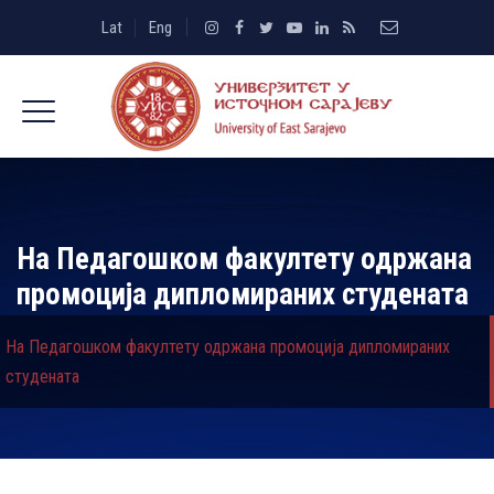
Lat
Eng
На Педагошком факултету одржана
промоција дипломираних студената
На Педагошком факултету одржана промоција дипломираних
студената