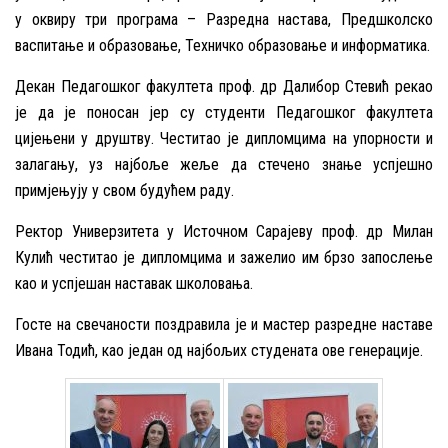
у оквиру три програма – Разредна настава, Предшколско
васпитање и образовање, Техничко образовање и информатика.
Декан Педагошког факултета проф. др Далибор Стевић рекао
је да је поносан јер су студенти Педагошког факултета
цијењени у друштву.
Честитао је дипломцима на упорности и
залагању, уз најбоље жеље да стечено знање успјешно
примјењују у свом будућем раду.
Ректор Универзитета у Источном Сарајеву проф. др Милан
Кулић честитао је дипломцима и зажелио им брзо запослење
као и успјешан наставак школовања.
Госте на свечаности поздравила је и мастер разредне наставе
Ивана Тодић, као један од најбољих студената ове генерације.