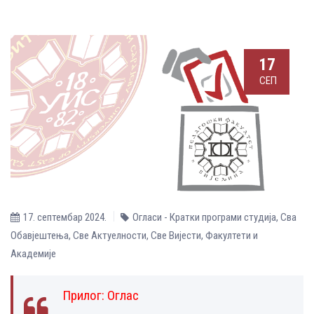
17
СЕП
17. септембар 2024.
Oгласи - Кратки програми студија
,
Сва
Обавјештења
,
Све Aктуелности
,
Све Вијести
,
Факултети и
Академије
Прилог:
Оглас