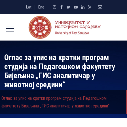
Lat
Eng
Оглас за упис на кратки програм
студија на Педагошком факултету
Бијељина „ГИС аналитичар у
животној средини“
Оглас за упис на кратки програм студија на Педагошком
факултету Бијељина „ГИС аналитичар у животној средини“