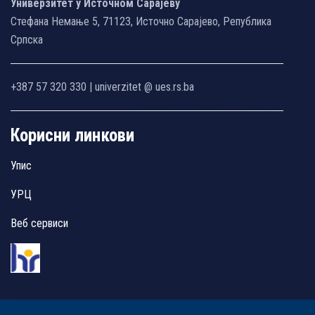
Универзитет у Источном Сарајеву
Стефана Немање 5, 71123, Источно Сарајево, Република
Српска
+387 57 320 330 | univerzitet @ ues.rs.ba
Корисни линкови
Упис
УРЦ
Веб сервиси