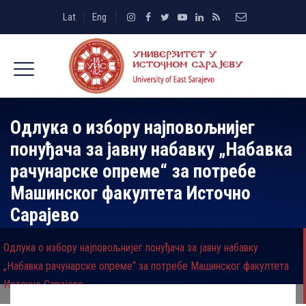
Lat
Eng
Одлука о избору најповољнијег
понуђача за јавну набавку „Набавка
рачунарске опреме“ за потребе
Машинског факултета Источно
Сарајево
Одлука о избору најповољнијег понуђача за јавну набавку
„Набавка рачунарске опреме“ за потребе Машинског факултета
Источно Сарајево