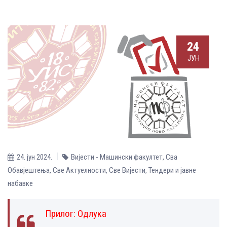
24
ЈУН
24. јун 2024.
Вијести - Машински факултет
,
Сва
Обавјештења
,
Све Aктуелности
,
Све Вијести
,
Тендери и јавне
набавке
Прилог:
Одлука