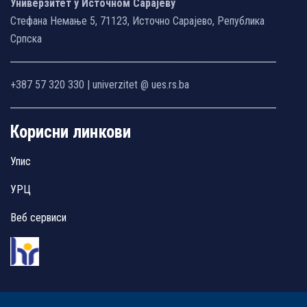
Универзитет у Источном Сарајеву
Стефана Немање 5, 71123, Источно Сарајево, Република
Српска
+387 57 320 330 | univerzitet @ ues.rs.ba
Корисни линкови
Упис
УРЦ
Веб сервиси