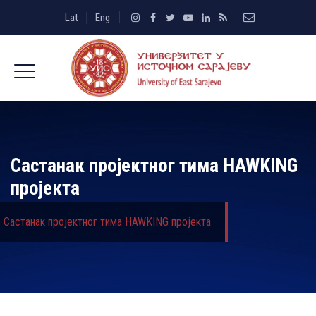
Lat
Eng
Састанак пројектног тима HAWKING
пројекта
Састанак пројектног тима HAWKING пројекта