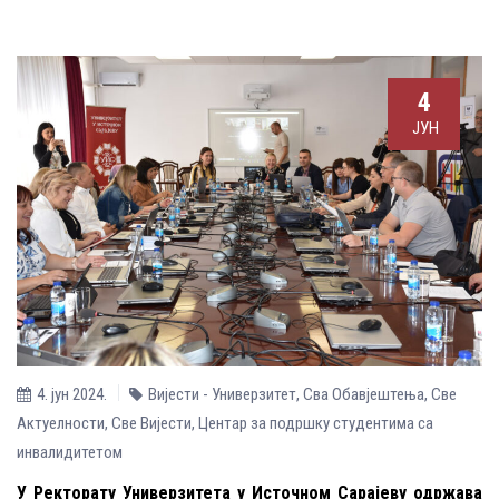
4
ЈУН
4. јун 2024.
Вијести - Универзитет
,
Сва Обавјештења
,
Све
Aктуелности
,
Све Вијести
,
Центар за подршку студентима са
инвалидитетом
У Ректорату Универзитета у Источном Сарајеву одржава