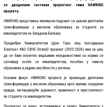
се дводневни састанак пројектног тима HAWKING
пројекта.
HAWKING представља пионирски подухват са циљем дигиталне
трансформације у високом образовању за студенте са
инвалидитетом на Западном Балкану.
Предвођен Универзитетом Црне Горе, овај трогодишњи
Erasmus+ KA2 CBHE Strand2 пројекат (2023-2026) има за циљ
да се бави изузетно видљивим неједнакостима са којима се
суочавају особе са инвалидитетом, посебно у смислу
образовних и радних могућности у региону.
Основни фокус HAWKING пројекта је промоција дигиталне
трансформације у високом образовању кроз призму социјалне
правде, наглашавајући једнакост, правичност и приступачност
за студенте са инвалидитетом.
Проректор за науку, истраживање и развој Универзитета у