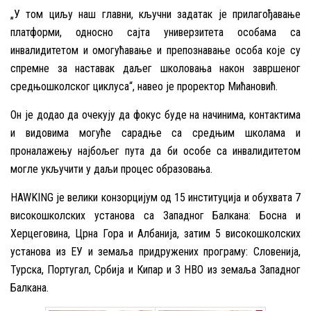
„У том циљу наш главни, кључни задатак је прилагођавање
платформи, односно сајта универзитета особама са
инвалидитетом и омогућавање и препознавање особа које су
спремне за наставак даљег школовања након завршеног
средњошколског циклуса“, навео је проректор Мићановић.
Он је додао да очекују да фокус буде на начинима, контактима
и видовима могуће сарадње са средњим школама и
проналажењу најбољег пута да би особе са инвалидитетом
могле укључити у даљи процес образовања.
HAWKING je велики конзорцијум од 15 институција и обухвата 7
високошколских установа са Западног Балкана: Босна и
Херцеговина, Црна Гора и Албанија, затим 5 високошколских
установа из ЕУ и земаља придружених програму: Словенија,
Турска, Португал, Србија и Кипар и 3 НВО из земаља Западног
Балкана.