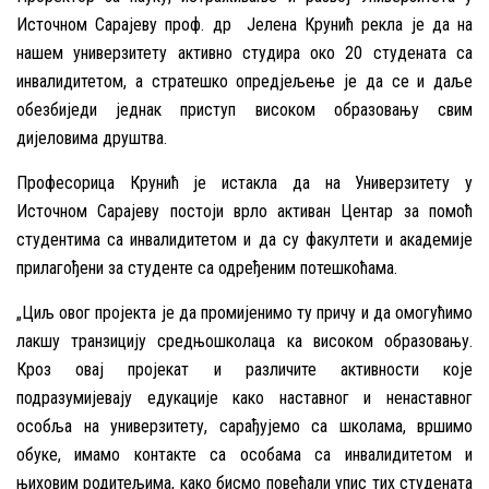
Источном Сарајеву проф. др Јелена Крунић рекла је да на
нашем универзитету активно студира око 20 студената са
инвалидитетом, а стратешко опредјељење је да се и даље
обезбиједи једнак приступ високом образовању свим
дијеловима друштва.
Професорица Крунић је истакла да на Универзитету у
Источном Сарајеву постоји врло активан Центар за помоћ
студентима са инвалидитетом и да су факултети и академије
прилагођени за студенте са одређеним потешкоћама.
„Циљ овог пројекта је да промијенимо ту причу и да омогућимо
лакшу транзицију средњошколаца ка високом образовању.
Кроз овај пројекат и различите активности које
подразумијевају едукације како наставног и ненаставног
особља на универзитету, сарађујемо са школама, вршимо
обуке, имамо контакте са особама са инвалидитетом и
њиховим родитељима, како бисмо повећали упис тих студената