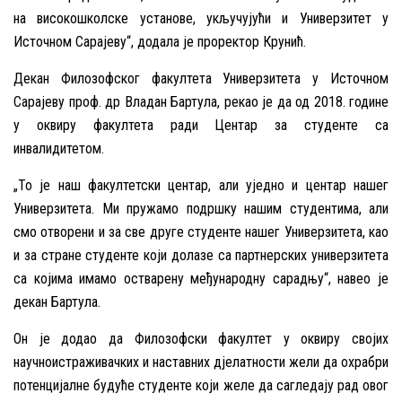
на високошколске установе, укључујући и Универзитет у
Источном Сарајеву“, додала је проректор Крунић.
Декан Филозофског факултета Универзитета у Источном
Сарајеву проф. др Владан Бартула, рекао је да од 2018. године
у оквиру факултета ради Центар за студенте са
инвалидитетом.
„То је наш факултетски центар, али уједно и центар нашег
Универзитета. Ми пружамо подршку нашим студентима, али
смо отворени и за све друге студенте нашег Универзитета, као
и за стране студенте који долазе са партнерских универзитета
са којима имамо остварену међународну сарадњу“, навео је
декан Бартула.
Он је додао да Филозофски факултет у оквиру својих
научноистраживачких и наставних дјелатности жели да охрабри
потенцијалне будуће студенте који желе да сагледају рад овог