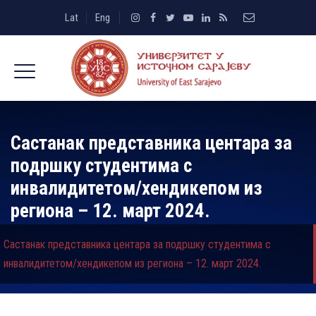
Lat
Eng
Састанак представника центара за
подршку студентима с
инвалидитетом/хендикепом из
региона – 12. март 2024.
Састанак представника центара за подршку студентима с
инвалидитетом/хендикепом из региона – 12. март 2024.