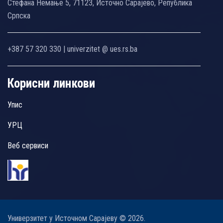
Стефана Немање 5, 71123, Источно Сарајево, Република
Српска
+387 57 320 330 | univerzitet @ ues.rs.ba
Корисни линкови
Упис
УРЦ
Веб сервиси
Универзитет у Источном Сарајеву © 2026.