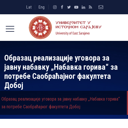
Lat
Eng
Образац реализације уговора за
јавну набавку „Набавка горива“ за
потребе Саобраћајног факултета
Добој
Образац реализације уговора за јавну набавку „Набавка горива“
за потребе Саобраћајног факултета Добој