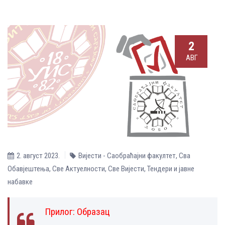
2
АВГ
2. август 2023.
Вијести - Саобраћајни факултет
,
Сва
Обавјештења
,
Све Aктуелности
,
Све Вијести
,
Тендери и јавне
набавке
Прилог:
Образац