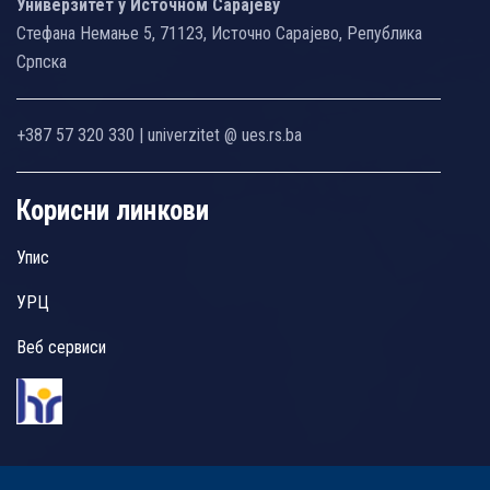
Универзитет у Источном Сарајеву
Стефана Немање 5, 71123, Источно Сарајево, Република
Српска
+387 57 320 330 | univerzitet @ ues.rs.ba
Корисни линкови
Упис
УРЦ
Веб сервиси