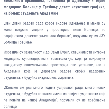
Веселином Брковићем, поклонила је Одјељењу интерне
медицине Болнице у Требињу девет изузетних графика,
најбољих студената Академије.
„Ови дивни радови сада красе зидове Одјељења и макар су
мало ведрине унијели у просторије наше Болнице, те
пацијентима донекле уљепшали боравак“, поручили су из ЈЗУ
Болница Требиње.
Изразили су захвалност и др Сањи Ђурић, специјалисти интерне
медицине, супспецијалисти хематологије, која је покренула
иницијативу оплемењивања просторија ове установе, као и
Академији која је даровала радове својих надарених
студената, а будућих академских умјетника.
„Желимо им још много година успјешног рада, много нових
студената, а будућих познатих имена из свијета умјетности који
ће понићи на нашој Академији“, поручили су из требињске
болнице.