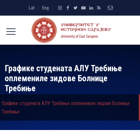
Lat
Eng
Графике студената АЛУ Требиње
оплемениле зидове Болнице
Требиње
Графике студената АЛУ Требиње оплемениле зидове Болнице
Требиње