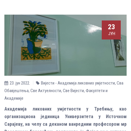
23
ЈУН
23. јун 2022.
Вијести - Академија ликовних умјетности
,
Сва
Обавјештења
,
Све Aктуелности
,
Све Вијести
,
Факултети и
Академије
Академија ликовних умјетности у Требињу, као
организациона јединица Универзитета у Источном
Сарајеву, на челу са деканом ванредним професором мр