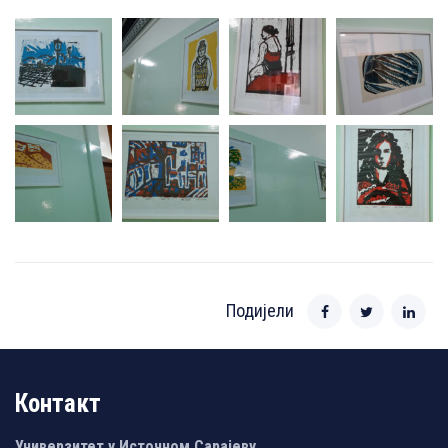
Подијели
Контакт
Универзитет у Источном Сарајеву