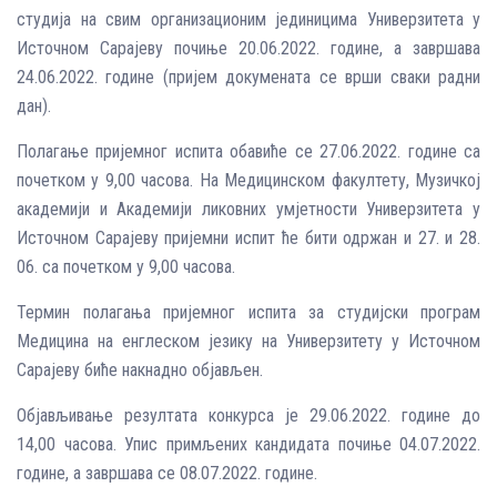
студија на свим организационим јединицима Универзитета у
Источном Сарајеву почиње 20.06.2022. године, а завршава
24.06.2022. године (пријем докумената се врши сваки радни
дан).
Полагање пријемног испита обавиће се 27.06.2022. године са
почетком у 9,00 часова. На Медицинском факултету, Музичкој
академији и Академији ликовних умјетности Универзитета у
Источном Сарајеву пријемни испит ће бити одржан и 27. и 28.
06. са почетком у 9,00 часова.
Термин полагања пријeмног испита за студијски програм
Медицина на енглеском језику на Универзитету у Источном
Сарајеву биће накнадно објављен.
Објављивање резултата конкурса је 29.06.2022. године до
14,00 часова. Упис примљених кандидата почиње 04.07.2022.
године, а завршава се 08.07.2022. године.