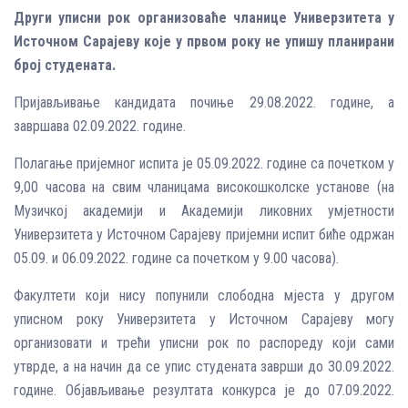
Други уписни рок организоваће чланице Универзитета у
Источном Сарајеву које у првом року не упишу планирани
број студената.
Пријављивање кандидата почиње 29.08.2022. године, а
завршава 02.09.2022. године.
Полагање пријемног испита је 05.09.2022. године са почетком у
9,00 часова на свим чланицама високошколске установе (на
Музичкој академији и Академији ликовних умјетности
Универзитета у Источном Сарајеву пријемни испит биће одржан
05.09. и 06.09.2022. године са почетком у 9.00 часова).
Факултети који нису попунили слободна мјеста у другом
уписном року Универзитета у Источном Сарајеву могу
организовати и трећи уписни рок по распореду који сами
утврде, а на начин да се упис студената заврши до 30.09.2022.
године. Објављивање резултата конкурса је до 07.09.2022.