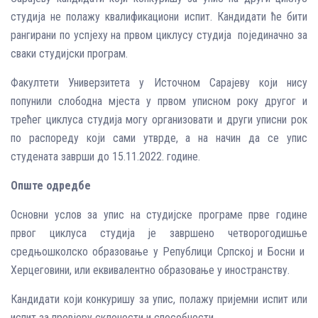
студија не полажу квалификациони испит. Кандидати ће бити
рангирани по успјеху на првом циклусу студија појединачно за
сваки студијски програм.
Факултети Универзитета у Источном Сарајеву који нису
попунили слободна мјеста у првом уписном року другог и
трећег циклуса студија могу организовати и други уписни рок
по распореду који сами утврде, а на начин да се упис
студената заврши до 15.11.2022. године.
Опште одредбе
Основни услов за упис на студијске програме прве године
првог циклуса студија је завршено четворогодишње
средњошколско образовање у Републици Српској и Босни и
Херцеговини, или еквивалентно образовање у иностранству.
Кандидати који конкуришу за упис, полажу пријемни испит или
испит за провјеру склоности и способности.