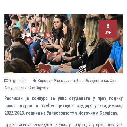
8
ЈУН
8. јун 2022.
Вијести - Универзитет
,
Сва Обавјештења
,
Све
Aктуелности
,
Све Вијести
Расписан је конкурс за упис студената у прву годину
првог, другог и трећег циклуса студија у академској
2022/2023. години на Универзитету у Источном Сарајеву.
Пријављивање кандидата за упис у прву годину првог циклуса