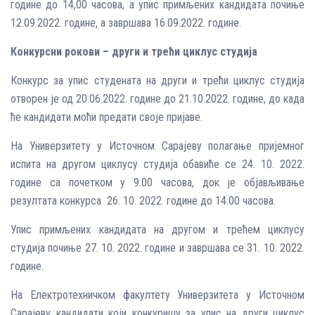
године до 14,00 часова, а упис примљених кандидата почиње
12.09.2022. године, а завршава 16.09.2022. године.
Конкурсни рокови – други и трећи циклус студија
Конкурс за упис студената на други и трећи циклус студија
отворен је од 20.06.2022. године до 21.10.2022. године, до када
ће кандидати моћи предати своје пријаве.
На Универзитету у Источном Сарајеву полагање пријемног
испита на другом циклусу студија обавиће се 24. 10. 2022.
године са почетком у 9.00 часова, док је објављивање
резултата конкурса 26. 10. 2022. године до 14.00 часова.
Упис примљених кандидата на другом и трећем циклусу
студија почиње 27. 10. 2022. године и завршава се 31. 10. 2022.
године.
На Електротехничком факултету Универзитета у Источном
Сарајеву кандидати који конкуришу за упис на други циклус