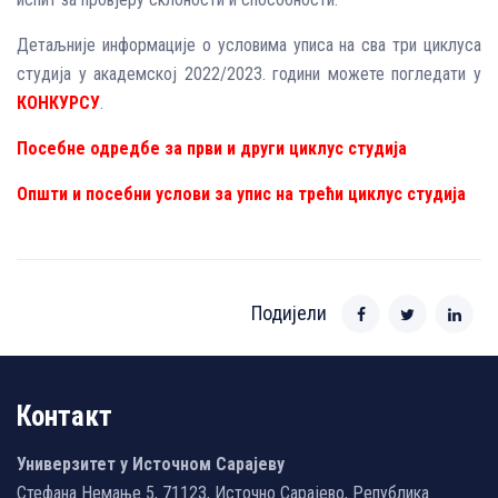
Детаљније информације о условима уписа на сва три циклуса
студија у академској 2022/2023. години можете погледати у
КОНКУРСУ
.
Посебне одредбе за први и други циклус студија
Општи и посебни услови за упис на трећи циклус студија
Подијели
Контакт
Универзитет у Источном Сарајеву
Стефана Немање 5, 71123, Источно Сарајево, Република