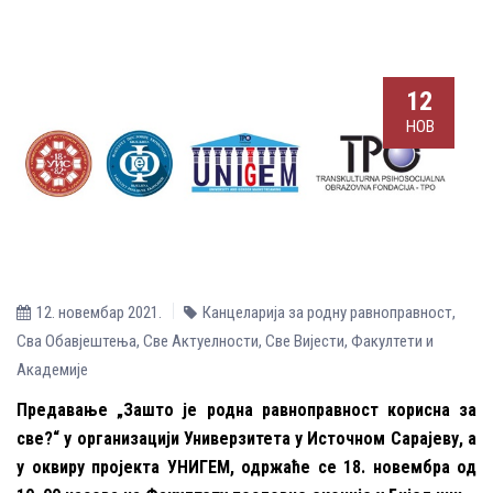
12
НОВ
12. новембар 2021.
Канцеларија за родну равноправност
,
Сва Обавјештења
,
Све Aктуелности
,
Све Вијести
,
Факултети и
Академије
Предавање „Зашто је родна равноправност корисна за
све?“ у организацији Универзитета у Источном Сарајеву, а
у оквиру пројекта УНИГЕМ, одржаће се 18. новембра од