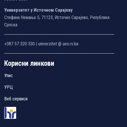
Универзитет у Источном Сарајеву
Стефана Немање 5, 71123, Источно Сарајево, Република
Српска
+387 57 320 330 | univerzitet @ ues.rs.ba
Корисни линкови
Упис
УРЦ
Веб сервиси