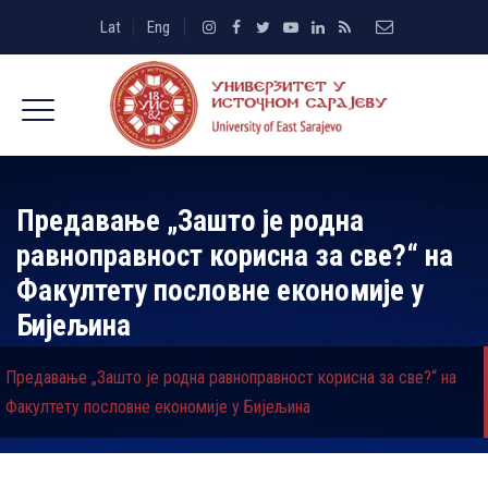
Lat
Eng
Предавање „Зашто је родна
равноправност корисна за све?“ на
Факултету пословне економије у
Бијељина
Предавање „Зашто је родна равноправност корисна за све?“ на
Факултету пословне економије у Бијељина