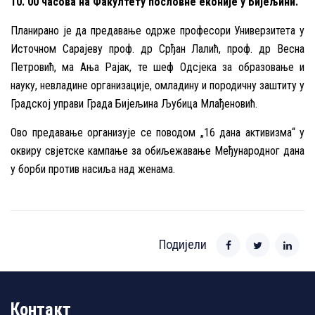
10. 00 часова на Факултету пословне еконије у Бијељини.
Планирано је да предавање одрже професори Универзитета у
Источном Сарајеву проф. др Срђан Лалић, проф. др Весна
Петровић, ма Ања Рајак, те шеф Одсјека за образовање и
науку, невладине организације, омладину и породичну заштиту у
Градској управи Града Бијељина Љубица Млађеновић.
Ово предавање организује се поводом „16 дана активизма“ у
оквиру свјетске кампање за обиљежавање Међународног дана
у борби против насиља над женама.
Подијели
Контакт