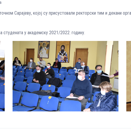
а
очном Сарајеву, којој су присустовали ректорски тим и декани орга
са студената у академску 2021/2022. годину.