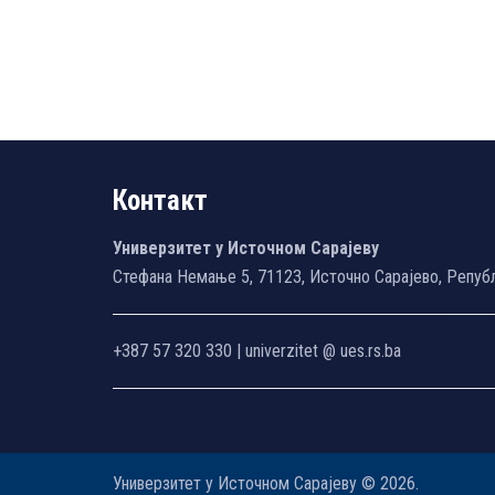
Контакт
Универзитет у Источном Сарајеву
Стефана Немање 5, 71123, Источно Сарајево, Репуб
+387 57 320 330 | univerzitet @ ues.rs.ba
Универзитет у Источном Сарајеву © 2026.