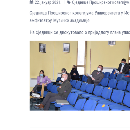
22. јануар 2021.
Сједнице Проширеног колегијум
Сједница Проширеног колегијума Универзитета у Ист
амфитеатру Музичке академије.
На сједници се дискутовало о приједлогу плана упи