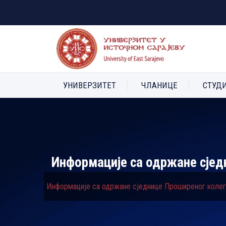
УНИВЕРЗИТЕТ
ЧЛАНИЦЕ
СТУД
Информације са одржане сјед
Информације са одржане сједнице Проширеног колег