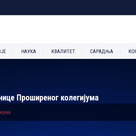
ИЈЕ
НАУКА
КВАЛИТЕТ
САРАДЊА
КО
нице Проширеног колегијума
ијума