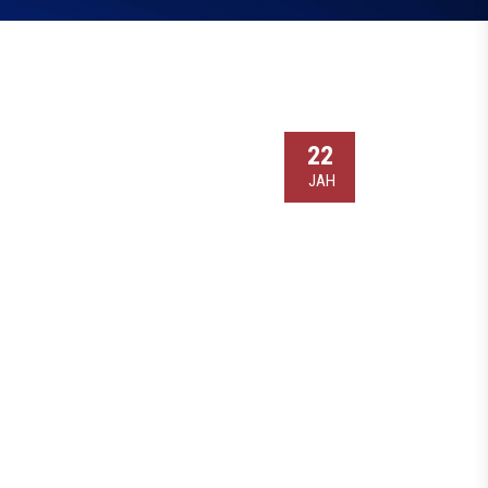
22
ЈАН