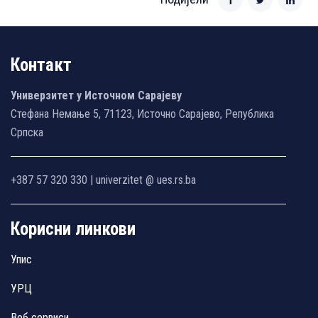
Контакт
Универзитет у Источном Сарајеву
Стефана Немање 5, 71123, Источно Сарајево, Република
Српска
+387 57 320 330 | univerzitet @ ues.rs.ba
Корисни линкови
Упис
УРЦ
Веб сервиси