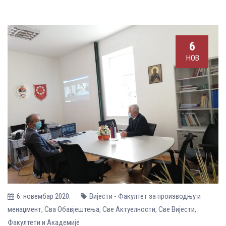
6
НОВ
6. новембар 2020.
Вијести - Факултет за производњу и
менаџмент
,
Сва Обавјештења
,
Све Aктуелности
,
Све Вијести
,
Факултети и Академије