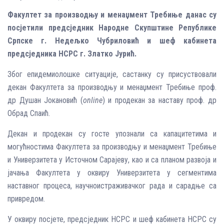
Факултет за производњу и менаџмент Требиње данас су
посјетили предсједник Народне Скупштине Републике
Српске г. Недељко Чубриловић и шеф кабинета
предсједника НСРС г. Златко Јурић.
Због епидемиолошке ситуације, састанку су присуствовали
декан Факултета за производњу и менаџмент Требиње проф.
др Душан Јокановић (
online
) и продекан за наставу проф. др
Обрад Спаић.
Декан и продекан су госте упознали са капацитетима и
могућностима Факултета за производњу и менаџмент Требиње
и Универзитета у Источном Сарајеву, као и са планом развоја и
јачања Факултета у оквиру Универзитета у сегментима
наставног процеса, научноистраживачког рада и сарадње са
привредом.
У оквиру посјете, предсједник НСРС и шеф кабинета НСРС су