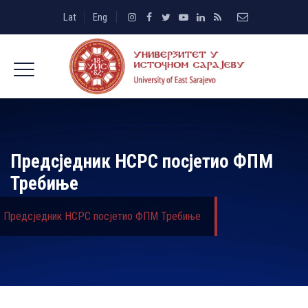
Lat
Eng
Предсједник НСРС посјетио ФПМ
Требиње
Предсједник НСРС посјетио ФПМ Требиње