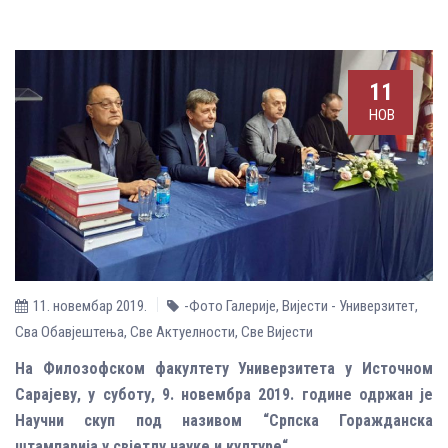
11
НОВ
11. новембар 2019.
-Фото Галерије
,
Вијести - Универзитет
,
Сва Обавјештења
,
Све Aктуелности
,
Све Вијести
На Филозофском факултету Универзитета у Источном
Сарајеву, у суботу, 9. новембра 2019. године одржан је
Научни скуп под називом “Српска Горажданска
штампарија у свјетлу науке и културе“.