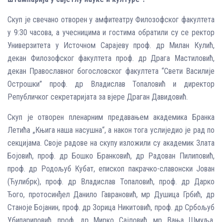
Скуп је свечано отворен у амфитеатру Филозофског факултета
у 9:30 часова, а учесницима и гостима обратили су се ректор
Универзитета у Источном Сарајеву проф. др Милан Кулић,
декан Филозофског факултета проф. др Драга Мастиловић,
декан Православног богословског факултета “Свети Василије
Острошки” проф. др Владислав Топаловић и директор
Републичког секретаријата за вјере Драган Давидовић.
Скуп је отворен пленарним предавањем академика Бранка
Летића „Књига наша насушна“, а након тога услиједио је рад по
секцијама. Своје радове на скупу изложили су академик Злата
Бојовић, проф. др Бошко Бранковић, др Радован Пилиповић,
проф. др Родољуб Кубат, епископ пакрачко-славонски Јован
(Ћулибрк), проф. др Владислав Топаловић, проф. др Дарко
Ђого, протосинђел Данило Гаврановић, мр Душица Грбић, др
Станоје Бојанин, проф. др Зорица Никитовић, проф. др Србољуб
Убипариповић, проф. др Мирко Сајловић, мр Вања Шмуља,