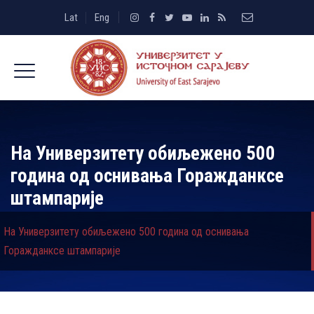
Lat
Eng
На Универзитету обиљежено 500
година од оснивања Горажданксе
штампарије
На Универзитету обиљежено 500 година од оснивања
Горажданксе штампарије