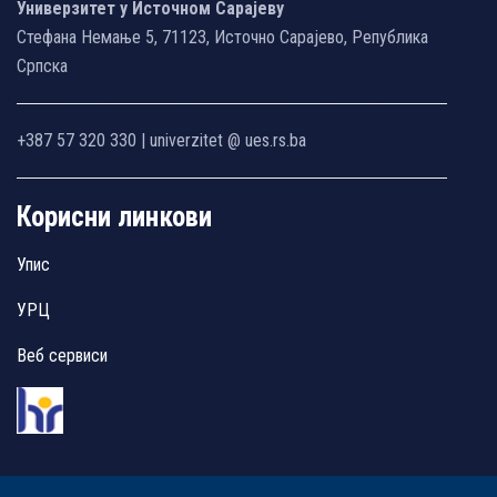
Универзитет у Источном Сарајеву
Стефана Немање 5, 71123, Источно Сарајево, Република
Српска
+387 57 320 330 | univerzitet @ ues.rs.ba
Корисни линкови
Упис
УРЦ
Веб сервиси