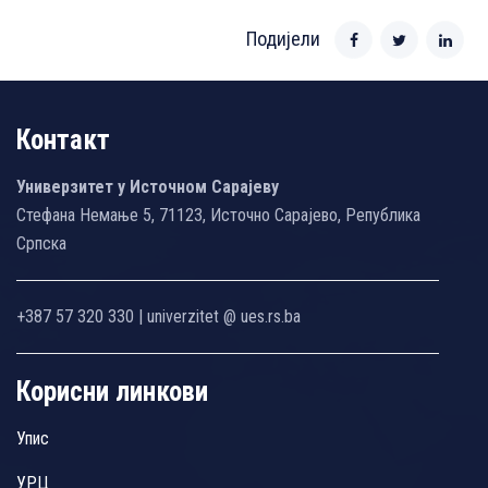
Подијели
Контакт
Универзитет у Источном Сарајеву
Стефана Немање 5, 71123, Источно Сарајево, Република
Српска
+387 57 320 330 | univerzitet @ ues.rs.ba
Корисни линкови
Упис
УРЦ