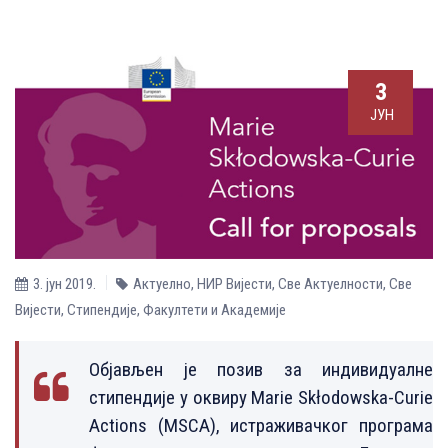
3
ЈУН
3. јун 2019.
Актуелно
,
НИР Вијести
,
Све Aктуелности
,
Све
Вијести
,
Стипендије
,
Факултети и Академије
Објављен је позив за индивидуалне
стипендије у оквиру Marie Skłodowska-Curie
Actions (MSCA), истраживачког програма