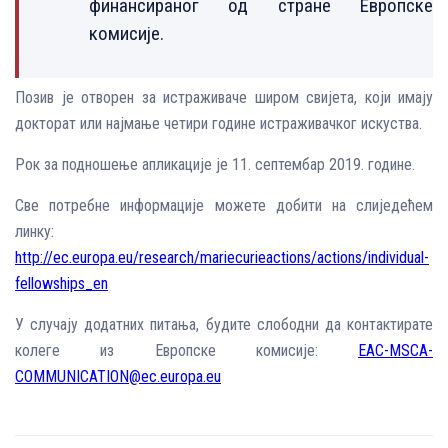
финансираног од стране Европске
комисије.
Позив је отворен за истраживаче широм свијета, који имају
докторат или најмање четири године истраживачког искуства.
Рок за подношење апликације је 11. септембар 2019. године.
Све потребне информације можете добити на слиједећем
линку:
http://ec.europa.eu/research/mariecurieactions/actions/individual-
fellowships_en
У случају додатних питања, будите слободни да контактирате
колеге из Европске комисије:
EAC-MSCA-
COMMUNICATION@ec.europa.eu