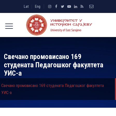
Lat
Eng
Свечанo промовисано 169
студената Педагошког факултета
УИС-а
Свечанo промовисано 169 студената Педагошког факултета
УИС-а