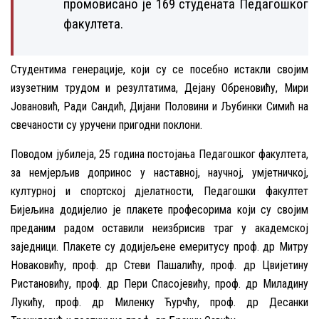
промовисано је 169 студената Педагошког
факултета.
Студентима генерације, који су се посебно истакли својим
изузетним трудом и резултатима, Дејану Обреновићу, Мири
Јовановић, Ради Сандић, Дијани Половини и Љубинки Симић на
свечаности су уручени пригодни поклони.
Поводом јубилеја, 25 година постојања Педагошког факултета,
за немјерљив допринос у наставној, научној, умјетничкој,
културној и спортској дјелатности, Педагошки факултет
Бијељина додијелио је плакете професорима који су својим
преданим радом оставили неизбрисив траг у академској
заједници. Плакете су додијељене емеритусу проф. др Митру
Новаковићу, проф. др Стеви Пашалићу, проф. др Цвијетину
Ристановићу, проф. др Пери Спасојевићу, проф. др Миладину
Лукићу, проф. др Миленку Ћурчћу, проф. др Десанки