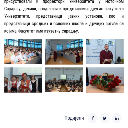
присуствовали и проректори Универзитета у Источном
Сарајеву, декани, продекани и представници других факултета
Универзитета, представници јавних установа, као и
представници средњих и основних школа и дјечијих вртића са
којима Факултет има изузетну сарадњу.
Подијели