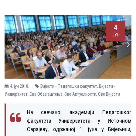
4
ЈУН
4. јун 2018.
Вијести - Педагошки факултет
,
Вијести -
Универзитет
,
Сва Обавјештења
,
Све Aктуелности
,
Све Вијести
На свечаној академији Педагошког
факултета Универзитета у Источном
Сарајеву, одржаној 1. јуна у Бијељини,