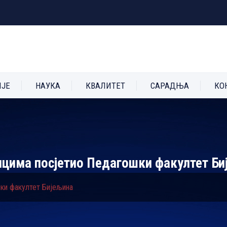
ИЈЕ
НАУКА
КВАЛИТЕТ
САРАДЊА
КО
ницима посјетио Педагошки факултет Би
шки факултет Бијељина