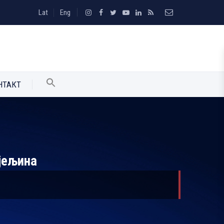
Lat
Eng
НТАКТ
јељина