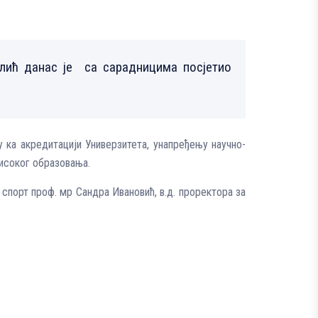
лић данас је са сарадницима посјетио
 ка акредитацији Универзитета, унапређењу научно-
исоког образовања.
 спорт проф. мр Сандра Ивановић, в.д. проректора за