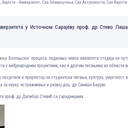
т
,
Вијести - Универзитет
,
Сва Обавјештења
,
Све Aктуелности
,
Све Вијести
верзитета у Источном Сарајеву проф. др Стево Паша
ењу Болоњског процеса, подизању нивоа квалитета студија на путу
та у међународним пројектима, као и другим питањима из области в
посјетили и проректор за студентска питања, културу, умјетност и
а за науку, истраживање и развој доц. др Синиша Берјан.
та проф. др Далибор Стевић са сарадницима.