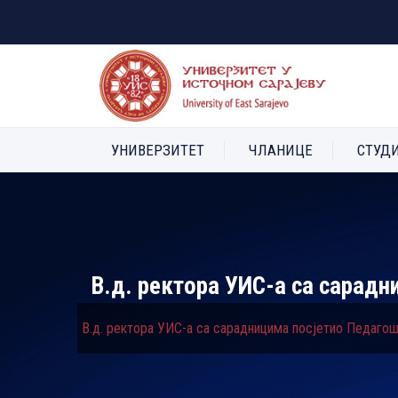
УНИВЕРЗИТЕТ
ЧЛАНИЦЕ
СТУД
В.д. ректора УИС-а са сарад
В.д. ректора УИС-а са сарадницима посјетио Педаго