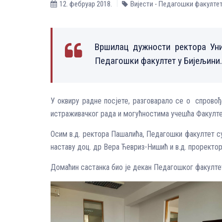
12. фебруар 2018.
Вијести - Педагошки факулте
Вршилац дужности ректора Уни
Педагошки факултет у Бијељини.
У оквиру радне посјете, разговарало се о спровођ
истраживачког рада и могућностима учешћа Факулте
Осим в.д. ректора Пашалића, Педагошки факултет су 
наставу доц. др Вера Ћевриз-Нишић и в.д. проректор
Домаћин састанка био је декан Педагошког факулте