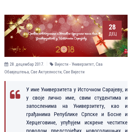
28
ДЕЦ
28. децембар 2017.
Вијести - Универзитет
,
Сва
Обавјештења
,
Све Aктуелности
,
Све Вијести
У име Универзитета у Источном Сарајеву, и
у своје лично име, свим студентима и
запосленима на Универзитету, као и
грађанима Републике Српске и Босне и
Херцеговине, упућујем искрене честитке
поводом предстојећих новогодишњих и