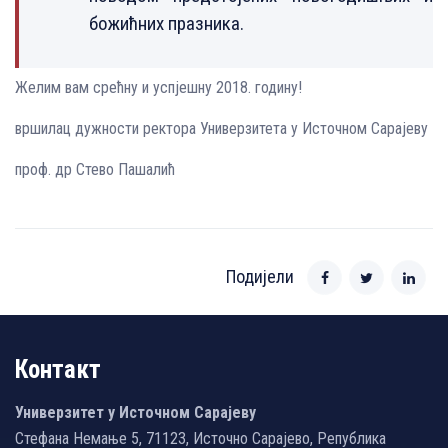
божићних празника.
Желим вам срећну и успјешну 2018. годину!
вршилац дужности ректора Универзитета у Источном Сарајеву
проф. др Стево Пашалић
Подијели
Контакт
Универзитет у Источном Сарајеву
Стефана Немање 5, 71123, Источно Сарајево, Република