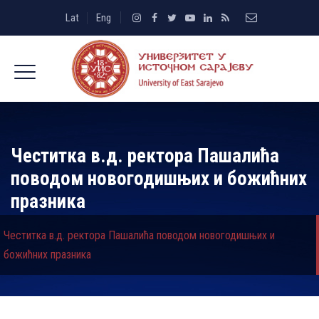
Lat
Eng
Честитка в.д. ректора Пашалића
поводом новогодишњих и божићних
празника
Честитка в.д. ректора Пашалића поводом новогодишњих и
божићних празника